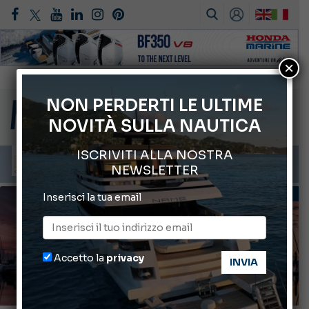
×
Gommoni Callegari acquisisce Geniuss
66° Salone Nautico Internazionale di Genova
NON PERDERTI LE ULTIME
NOVITÀ SULLA NAUTICA
Svelati i Mondiali di Wakeboard 2026
Cannes Yachting Festival 2026: tutte le novità attese a settembre
ISCRIVITI ALLA NOSTRA
Montecristo Yachting, l’orologio per il diportista
NEWSLETTER
AVVOCATO A BORDO
Inserisci la tua email
Accetto la
privacy