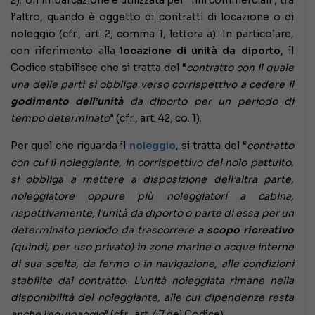
l’altro, quando è oggetto di contratti di locazione o di
noleggio (cfr., art. 2, comma 1, lettera a). In particolare,
con riferimento alla
locazione di unità da diporto
, il
Codice stabilisce che si tratta del “
contratto con il quale
una delle parti si obbliga verso corrispettivo a cedere il
godimento dell’unità
da diporto per un periodo di
tempo determinato
” (cfr., art. 42, co. 1).
Per quel che riguarda il
noleggio
, si tratta del “
contratto
con cui il noleggiante, in corrispettivo del nolo pattuito,
si obbliga a mettere a disposizione dell’altra parte,
noleggiatore oppure più noleggiatori a cabina,
rispettivamente, l’unità da diporto o parte di essa per un
determinato periodo da trascorrere
a scopo ricreativo
(quindi, per uso privato) in zone marine o acque interne
di sua scelta, da fermo o in navigazione, alle condizioni
stabilite dal contratto. L’unità noleggiata rimane nella
disponibilità del noleggiante, alle cui dipendenze resta
anche l’equipaggio
” (cfr., art. 47 del Codice).