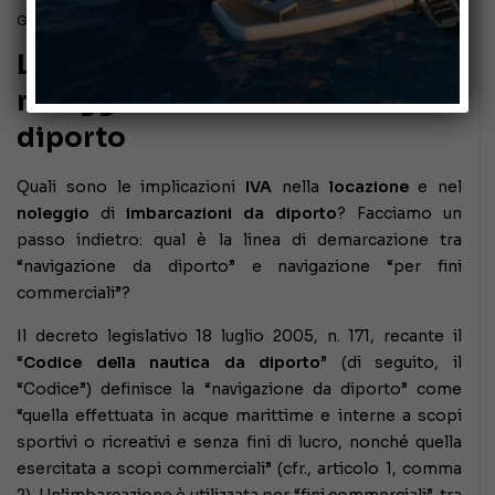
Giugno 25, 2025
L’IVA nella locazione e nel
noleggio di imbarcazioni da
diporto
Quali sono le implicazioni
IVA
nella
locazione
e nel
noleggio
di
imbarcazioni da diporto
? Facciamo un
passo indietro: qual è la linea di demarcazione tra
“navigazione da diporto” e navigazione “per fini
commerciali”?
Il decreto legislativo 18 luglio 2005, n. 171, recante il
“
Codice della nautica da diporto
” (di seguito, il
“Codice”) definisce la “navigazione da diporto” come
“quella effettuata in acque marittime e interne a scopi
sportivi o ricreativi e senza fini di lucro, nonché quella
esercitata a scopi commerciali” (cfr., articolo 1, comma
2). Un’imbarcazione è utilizzata per “fini commerciali”, tra