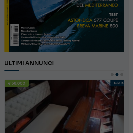
ULTIMI ANNUNCI
€ 58.000
USATO