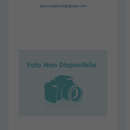
enricodalton6@gmail.com