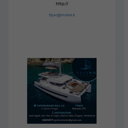
http://
fipac@mclink.it