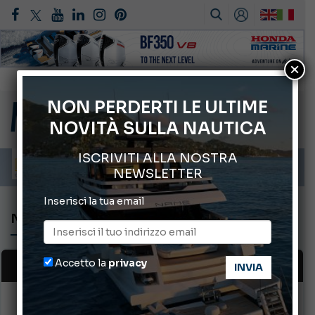
×
Gommoni Callegari acquisisce Geniuss
66° Salone Nautico Internazionale di Genova
NON PERDERTI LE ULTIME
NOVITÀ SULLA NAUTICA
Svelati i Mondiali di Wakeboard 2026
Cannes Yachting Festival 2026: tutte le novità attese a settembre
ISCRIVITI ALLA NOSTRA
NEWSLETTER
Inserisci la tua email
NUMERI ARRETRATI
Accetto la
privacy
GIORNALE DIGITALE