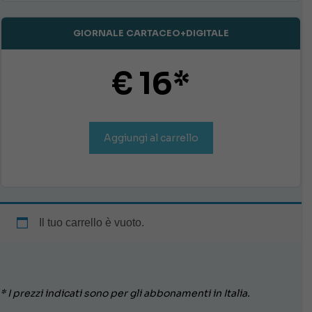
ha
più
GIORNALE CARTACEO+DIGITALE
varianti.
Le
€ 16*
opzioni
possono
essere
scelte
Aggiungi al carrello
nella
pagina
Questo
del
prodotto
prodotto
ha
più
Il tuo carrello è vuoto.
varianti.
Le
opzioni
possono
* I prezzi indicati sono per gli abbonamenti in Italia.
essere
scelte