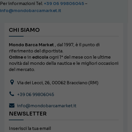
Per informazioni Tel.
+39 06 99806045
–
nella
info@mondobarcamarket.it
pagina
del
prodotto
CHI SIAMO
Mondo Barca Market
, dal 1997, è il punto di
riferimento del diportista.
Online
e in
edicola
ogni 1° del mese con le ultime
novità dal mondo della nautica e le migliori occasioni
del mercato.
Via dei Lecci, 26, 00062 Bracciano (RM)
+39 06 99806045
info@mondobarcamarket.it
NEWSLETTER
Inserisci la tua email