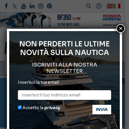
×
Gommoni Callegari acquisisce Geniuss
66° Salone Nautico Internazionale di Genova
NON PERDERTI LE ULTIME
NOVITÀ SULLA NAUTICA
Svelati i Mondiali di Wakeboard 2026
Cannes Yachting Festival 2026: tutte le novità attese a settembre
ISCRIVITI ALLA NOSTRA
Montecristo Yachting, l’orologio per il diportista
NEWSLETTER
AVVOCATO A BORDO
Inserisci la tua email
Accetto la
privacy