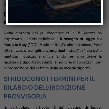
Aprile 6, 2024
Ddl Made in Italy: le novità nel
settore della nautica
Nella giornata del 20 dicembre 2023, il Senato ha
approvato – in via definitiva – il
disegno di legge sul
Made in Italy
(“DDL Made in Italy”), che introduce,
inter
alia
,
misure di semplificazione destinate alla filiera della
nautica
, l’istituzione di un fondo per incentivare la
nautica da diporto sostenibile, nonché disposizioni per
la promozione del settore della nautica da diporto.
SI RIDUCONO I TERMINI PER IL
RILASCIO DELL’ISCRIZIONE
PROVVISORIA
In particolare, l’articolo 12 del disegno di legge,