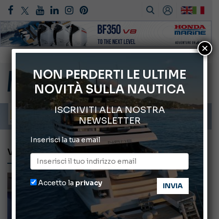
×
Gommoni Callegari acquisisce Geniuss
66° Salone Nautico Internazionale di Genova
NON PERDERTI LE ULTIME
NOVITÀ SULLA NAUTICA
Svelati i Mondiali di Wakeboard 2026
Cannes Yachting Festival 2026: tutte le novità attese a settembre
ISCRIVITI ALLA NOSTRA
Montecristo Yachting, l’orologio per il diportista
NEWSLETTER
Inserisci la tua email
VERNICI
Accetto la
privacy