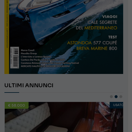
ULTIMI ANNUNCI
€ 58.000
USATO