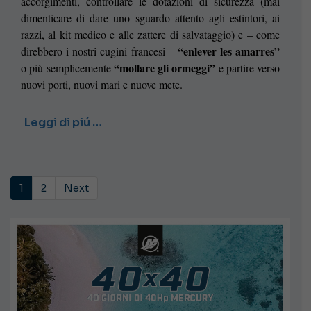
accorgimenti, controllare le dotazioni di sicurezza (mai
dimenticare di dare uno sguardo attento agli estintori, ai
razzi, al kit medico e alle zattere di salvataggio) e – come
“enlever les amarres”
direbbero i nostri cugini francesi –
“mollare gli ormeggi”
o più semplicemente
e partire verso
nuovi porti, nuovi mari e nuove mete.
Leggi di piú …
1
2
Next