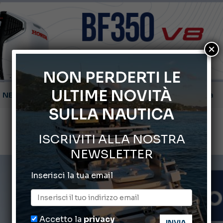
×
NON PERDERTI LE
ULTIME NOVITÀ
Gommoni Callegari acquisisce Geniuss
SULLA NAUTICA
66° Salone Nautico Internazionale di Genova
ISCRIVITI ALLA NOSTRA
Svelati i Mondiali di Wakeboard 2026
NEWSLETTER
Cannes Yachting Festival 2026: tutte le novità attese a set
Inserisci la tua email
Montecristo Yachting, l’orologio per il diportista
Accetto la
privacy