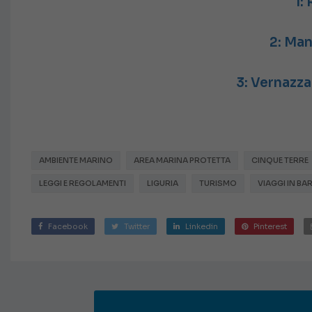
1:
2: Man
3: Vernazz
AMBIENTE MARINO
AREA MARINA PROTETTA
CINQUE TERRE
LEGGI E REGOLAMENTI
LIGURIA
TURISMO
VIAGGI IN BA
Facebook
Twitter
Linkedin
Pinterest