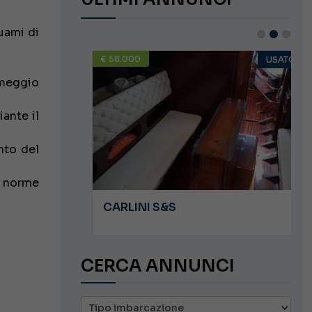
uami di
€ 58.000
USATO
USATO
rmeggio
ante il
nto del
e norme
JEANNEAU CAP CAMARAT WA 8.5
CARLINI S&S
CERCA ANNUNCI