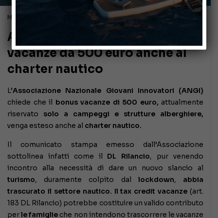
Maggio 27, 2020
ANGI: estendere il bonus
vacanze da 500 euro anche al
charter nautico
L’
Associazione Nazionale Giovani Innovatori (ANGI)
chiede che il
bonus vacanze di 500 euro,
attualmente
riservato
solo a campeggi e strutture alberghiere,
venga esteso anche al
charter nautico.
Il comunicato stampa emesso dall’Associazione
sottolinea infatti come il
DL Rilancio
, pur venendo
incontro alla necessità di dare un nuovo slancio al
turismo
, duramente colpito dal
lockdown
,
abbia
trascurato il settore nautico. Il tax credit vacanze
(art.
183 DL Rilancio) potrebbe costituire un valido contributo
per
le famiglie
che non intendono trascorrere le vacanze