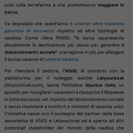
solo sulla terraferma e che preferiscono
viaggiare in
barca.
Va segnalato che quest’anno
il charter offre indubbie
garanzie di sicurezza
rispetto ad altre tipologie di
vacanza. Come rileva l’ANGI, “la barca rappresenta
attualmente la destinazione più sicura per garantire
il
distanziamento sociale
“: una ragione in più per allargare
il bonus vacanze al
turismo nautico
.
Per rilanciare il settore, l’
ANGI
, di concerto con la
piattaforma per il noleggio barche
Letyourboat
(letyourboat.com), lancia l’iniziativa
Nautica Italia
, un
appello per invogliare i vacanzieri a riscoprire il Belpaese
in tutta sicurezza, nel rispetto del distanziamento sociale
e senza rinunciare a comfort e contesti di vacanza unici.
L’iniziativa nasce con il sostegno dei partner della base
associativa di ANGI e Letyourboat ed è aperta ad altri
potenziali stakeholder del mondo della nautica che