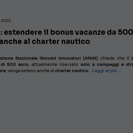
, 2020
: estendere il bonus vacanze da 50
anche al charter nautico
azione Nazionale Giovani Innovatori (ANGI)
chiede che il
b
 di 500 euro,
attualmente riservato
solo a campeggi e str
ere,
venga esteso anche al
charter nautico.
Leggi di piú …