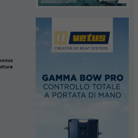
0
onus
utture