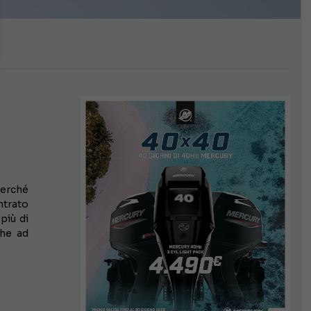
perché
ntrato
 più di
he ad