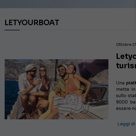
LETYOURBOAT
Ottobre 21
Letyo
turi
Una
piat
mette in
sullo sta
9000 bar
essere no
Leggi di