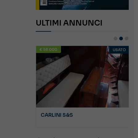
ULTIMI ANNUNCI
€ 58.000
USATO
USATO
JEANNEAU CAP CAMARAT WA 8.5
CARLINI S&S