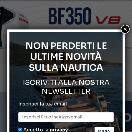
×
NON PERDERTI LE
ULTIME NOVITÀ
Gommoni Callegari acquisisce Geniuss
SULLA NAUTICA
66° Salone Nautico Internazionale di Genova
ISCRIVITI ALLA NOSTRA
Svelati i Mondiali di Wakeboard 2026
NEWSLETTER
Cannes Yachting Festival 2026: tutte le novità attese a set
Inserisci la tua email
Montecristo Yachting, l’orologio per il diportista
Accetto la
privacy