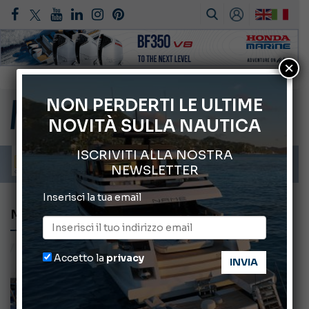
×
Gommoni Callegari acquisisce Geniuss
66° Salone Nautico Internazionale di Genova
NON PERDERTI LE ULTIME
NOVITÀ SULLA NAUTICA
Svelati i Mondiali di Wakeboard 2026
Cannes Yachting Festival 2026: tutte le novità attese a settembre
ISCRIVITI ALLA NOSTRA
Montecristo Yachting, l’orologio per il diportista
NEWSLETTER
Inserisci la tua email
MATERIALI
Accetto la
privacy