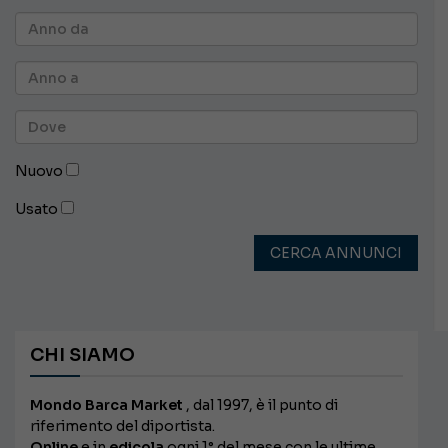
Nuovo
Usato
CERCA ANNUNCI
CHI SIAMO
Mondo Barca Market
, dal 1997, è il punto di
riferimento del diportista.
Online
e in
edicola
ogni 1° del mese con le ultime