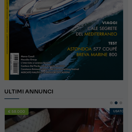
ULTIMI ANNUNCI
€ 58.000
USATO