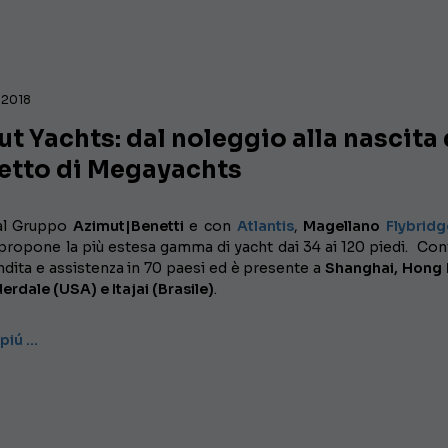
 2018
t Yachts: dal noleggio alla nascita 
etto di Megayachts
l
Gruppo
Azimut|Benetti
e con
Atlantis
,
Magellano
Flybridg
 propone la più estesa gamma di yacht dai 34 ai 120 piedi. Con
ndita e assistenza in 70 paesi ed è presente a
Shanghai, Hong 
erdale (USA) e Itajai (Brasile)
.
 piú …