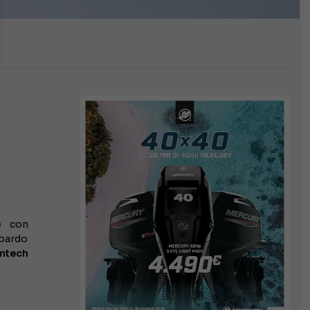
e con
mbardo
ntech