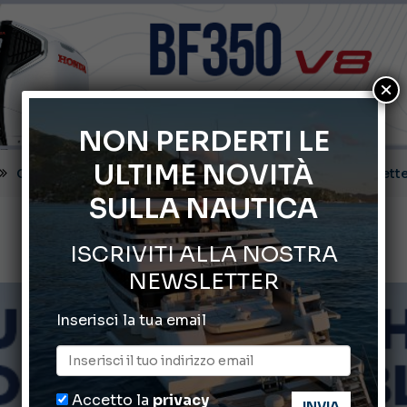
×
NON PERDERTI LE
Cannes Yachting Festival 2026: tutte le novità attese a set
ULTIME NOVITÀ
Montecristo Yachting, l’orologio per il diportista
SULLA NAUTICA
Gommoni Callegari acquisisce Geniuss
ISCRIVITI ALLA NOSTRA
66° Salone Nautico Internazionale di Genova
NEWSLETTER
ABOFA 2026: la fiera del mare ad Aqaba
Inserisci la tua email
Accetto la
privacy