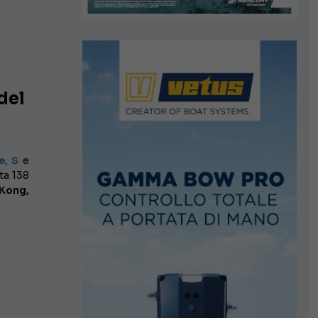
del
e
,
S
e
ta 138
Kong,