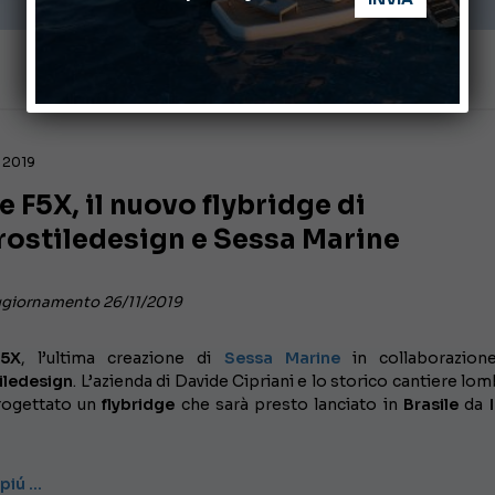
 2019
 F5X, il nuovo flybridge di
rostiledesign e Sessa Marine
ggiornamento 26/11/2019
F5X
, l’ultima creazione di
Sessa Marine
in collaborazion
iledesign
. L’azienda di Davide Cipriani e lo storico cantiere lo
rogettato un
flybridge
che sarà presto lanciato in
Brasile
da
I
 piú …