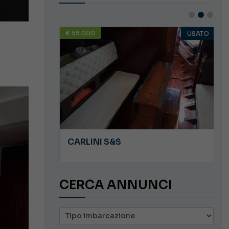
€ 58.000
USATO
USATO
JEANNEAU CAP CAMARAT WA 8.5
CARLINI S&S
CERCA ANNUNCI