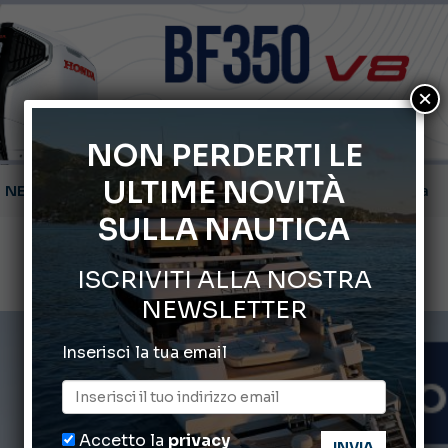
×
NON PERDERTI LE
ULTIME NOVITÀ
Gommoni Callegari acquisisce Geniuss
SULLA NAUTICA
66° Salone Nautico Internazionale di Genova
ISCRIVITI ALLA NOSTRA
ABOFA 2026: la fiera del mare ad Aqaba
NEWSLETTER
Cannes Yachting Festival 2026: tutte le novità attese a set
Inserisci la tua email
Accetto la
privacy