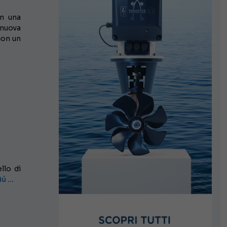
n una
 nuova
con un
llo di
iú …