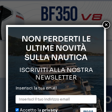
×
NON PERDERTI LE
ULTIME NOVITÀ
Gommoni Callegari acquisisce Geniuss
SULLA NAUTICA
66° Salone Nautico Internazionale di Genova
ISCRIVITI ALLA NOSTRA
Svelati i Mondiali di Wakeboard 2026
NEWSLETTER
Cannes Yachting Festival 2026: tutte le novità attese a set
Inserisci la tua email
Montecristo Yachting, l’orologio per il diportista
Accetto la
privacy