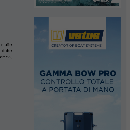
re alle
ipiche
egoria,