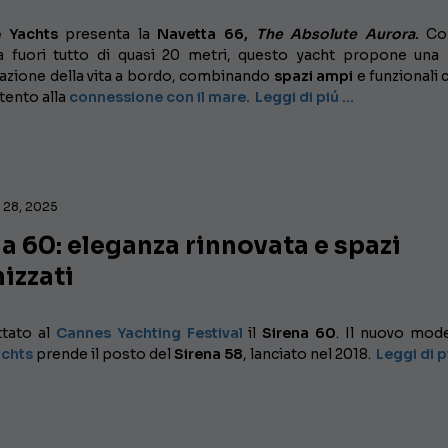
e Yachts
presenta la
Navetta 66,
The Absolute Aurora
.
Co
a fuori tutto di quasi 20 metri, questo yacht propone una
azione della vita a bordo, combinando
spazi ampi
e funzionali 
tento alla
connessione con il mare.
Leggi di piú …
 28, 2025
a 60: eleganza rinnovata e spazi
izzati
tato al
Cannes Yachting Festival
il
Sirena 60
. Il nuovo mode
achts
prende il posto del
Sirena 58
, lanciato nel 2018.
Leggi di p