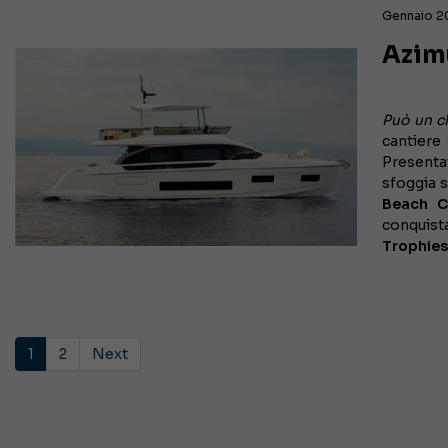
Gennaio 2
Azimu
Può un c
cantiere 
Presenta
sfoggia s
Beach C
conquista
Trophies
1
2
Next