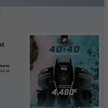
ni
terni,
rso un