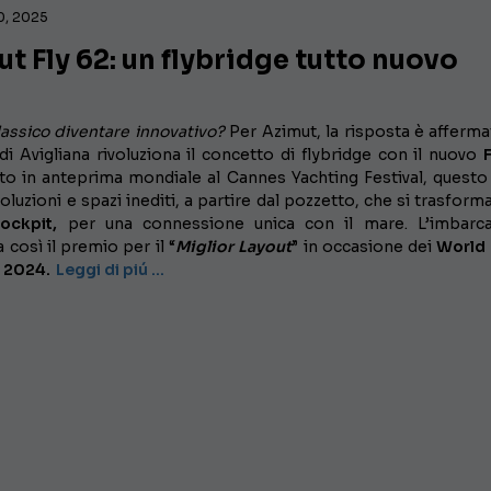
0, 2025
t Fly 62: un flybridge tutto nuovo
lassico diventare innovativo?
Per Azimut, la risposta è affermati
di Avigliana rivoluziona il concetto di flybridge con il nuovo
to in anteprima mondiale al Cannes Yachting Festival, questo
oluzioni e spazi inediti, a partire dal pozzetto, che si trasforma
ockpit,
per una connessione unica con il mare. L’imbarca
 così il premio per il “
Miglior Layout
” in occasione dei
World 
 2024.
Leggi di piú …