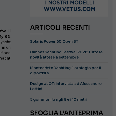
ARTICOLI RECENTI
va. Il
Fly 62
.
Solaris Power 60 Open ST
 yacht
 in un
Cannes Yachting Festival 2026: tutte le
zione
novità attese a settembre
Yacht
Montecristo Yachting, l’orologio per il
diportista
Design aLOT: intervista ad Alessandro
Lottici
5 gommoni tra gli 8 e i 10 metri
SFOGLIA L’ANTEPRIMA