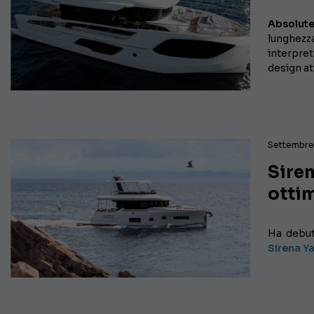
Absolut
lunghezz
interpret
design at
Settembre
Siren
ottim
Ha debut
Sirena Y