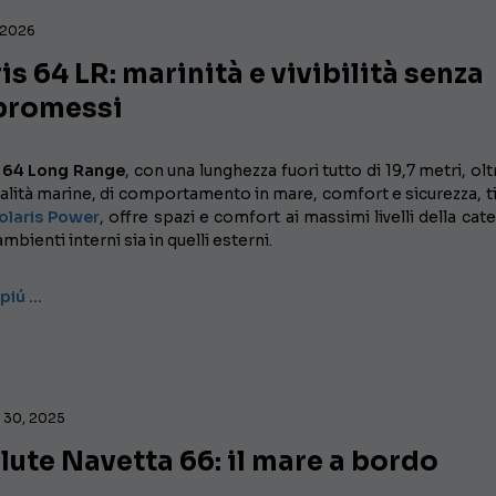
 2026
is 64 LR: marinità e vivibilità senza
romessi
s 64 Long Range
, con una lunghezza fuori tutto di 19,7 metri, olt
alità marine, di comportamento in mare, comfort e sicurezza, t
olaris Power
, offre spazi e comfort ai massimi livelli della cat
ambienti interni sia in quelli esterni.
 piú …
 30, 2025
ute Navetta 66: il mare a bordo