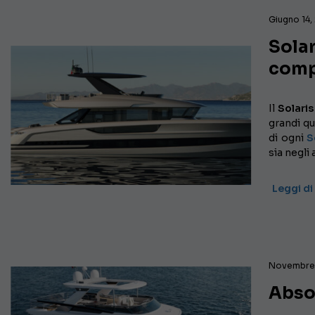
Giugno 14,
Solar
comp
Il
Solari
grandi qu
di ogni
S
sia negli 
Leggi di
Novembre
Absol