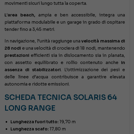
movimenti sicuri lungo tutta la coperta.
L’area beach,
ampia e ben accessibile, integra una
piattaforma modulabile e un garage in grado di ospitare
tender fino a 3,45 metri.
In navigazione, l’unità raggiunge una
velocità massima di
28 nodi
e una velocità di crociera di 18 nodi, mantenendo
prestazioni
efficienti sia in dislocamento sia in planata,
con assetto equilibrato e rollio contenuto anche
in
assenza di stabilizzatori
. L’ottimizzazione dei pesi e
delle linee d’acqua contribuisce a garantire elevata
autonomia e ridotte emissioni.
SCHEDA TECNICA SOLARIS 64
LONG RANGE
Lunghezza fuori tutto:
19,70 m
Lunghezza scafo:
17,80 m