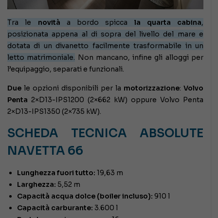
Tra le
novità
a bordo spicca
la quarta cabina
,
posizionata appena al di sopra del livello del mare e
dotata di un divanetto facilmente trasformabile in un
letto matrimoniale.
Non mancano, infine gli alloggi per
l’equipaggio, separati e funzionali.
Due
le opzioni disponibili per la
motorizzazione
:
Volvo
Penta
2×D13-IPS1200 (2×662 kW) oppure Volvo Penta
2×D13-IPS1350 (2×735 kW).
SCHEDA TECNICA ABSOLUTE
NAVETTA 66
Lunghezza fuori tutto:
19,63 m
Larghezza:
5,52 m
Capacità acqua dolce (boiler incluso):
910 l
Capacità carburante:
3.600 l