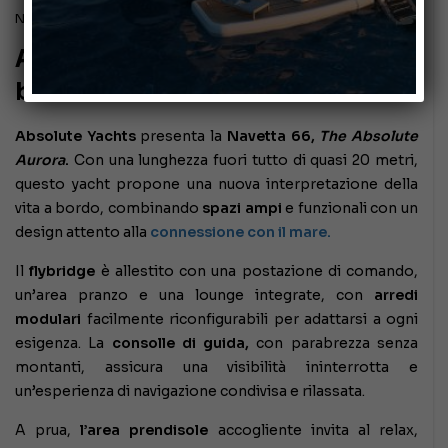
Novembre 30, 2025
Absolute Navetta 66: il mare a
bordo
Absolute Yachts
presenta la
Navetta 66,
The Absolute
Aurora
.
Con una lunghezza fuori tutto di quasi 20 metri,
questo yacht propone una nuova interpretazione della
vita a bordo, combinando
spazi ampi
e funzionali con un
design attento alla
connessione con il mare.
Il
flybridge
è allestito con una postazione di comando,
un’area pranzo e una lounge integrate, con
arredi
modulari
facilmente riconfigurabili per adattarsi a ogni
esigenza. La
consolle di guida,
con parabrezza senza
montanti, assicura una visibilità ininterrotta e
un’esperienza di navigazione condivisa e rilassata.
A prua,
l’area prendisole
accogliente invita al relax,