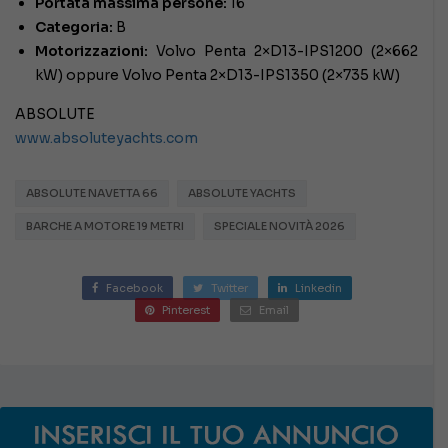
Portata massima persone:
16
Categoria:
B
Motorizzazioni:
Volvo Penta 2×D13-IPS1200 (2×662
kW) oppure Volvo Penta 2×D13-IPS1350 (2×735 kW)
ABSOLUTE
www.absoluteyachts.com
ABSOLUTE NAVETTA 66
ABSOLUTE YACHTS
BARCHE A MOTORE 19 METRI
SPECIALE NOVITÀ 2026
Facebook
Twitter
Linkedin
Pinterest
Email