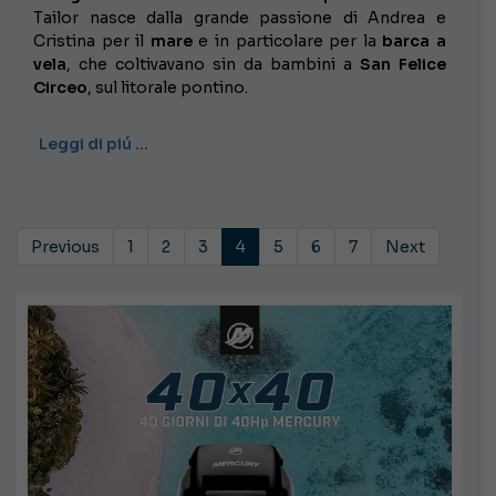
Tailor nasce dalla grande passione di Andrea e
Cristina per il
mare
e in particolare per la
barca a
vela
, che coltivavano sin da bambini a
San Felice
Circeo
, sul litorale pontino.
Leggi di piú …
Previous
1
2
3
4
5
6
7
Next