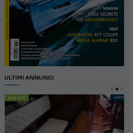
ULTIMI ANNUNCI
€ 58.000
USATO