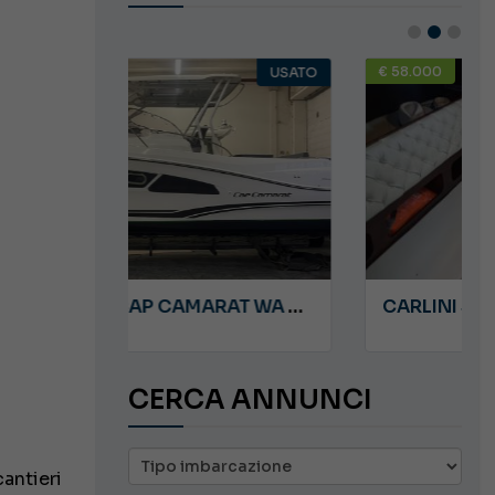
€ 58.000
USATO
USATO
JEANNEAU CAP CAMARAT WA 8.5
CARLINI S&S
CERCA ANNUNCI
antieri