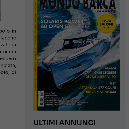
polo in
 giacche
zzati da
 cui si
vrebbero
anciata,
olo, di
ULTIMI ANNUNCI