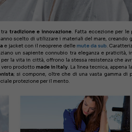
 tra
tradizione e innovazione
. Fatta eccezione per le 
hanno scelto di utilizzare i materiali del mare, creando
la
e jacket con il neoprene delle
mute da sub
. Caratteri
nziano un sapiente connubio tra eleganza e praticità, in
 per la vita in città, offrono la stessa resistenza che a
n vero prodotto
made in Italy
. La linea tecnica, appena l
onista
; si compone, oltre che di una vasta gamma di p
eciale protezione per il mento.