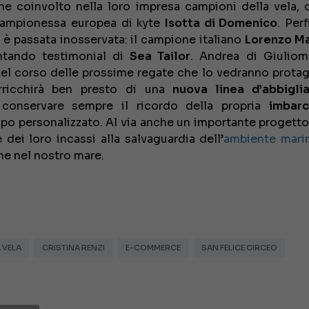
he coinvolto nella loro impresa campioni della vela, 
campionessa europea di kyte
Isotta di Domenico
. Per
è passata inosservata: il campione italiano
Lorenzo Ma
entando testimonial di
Sea Tailor
. Andrea di Giulioma
 nel corso delle prossime regate che lo vedranno protag
arricchirà ben presto di una
nuova linea d’abbigli
i conservare sempre il ricordo della propria
imbarc
 capo personalizzato. Al via anche un importante progett
dei loro incassi alla salvaguardia dell’
ambiente mari
he nel nostro mare.
 VELA
CRISTINA RENZI
E-COMMERCE
SAN FELICE CIRCEO