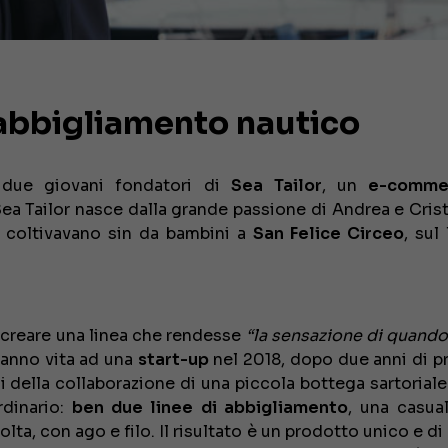
i abbigliamento nautico
due giovani fondatori di
Sea Tailor
, un
e-comme
Sea Tailor nasce dalla grande passione di Andrea e Crist
e coltivavano sin da bambini a
San Felice Circeo
, sul 
o creare una linea che rendesse
“la sensazione di quando 
danno vita ad una
start-up
nel 2018, dopo due anni di pr
i della collaborazione di una piccola bottega sartorial
rdinario:
ben due linee di abbigliamento
, una casua
a, con ago e filo. Il risultato è un prodotto unico e di