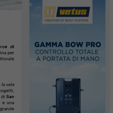
rce di
ina per
litorale
la vela
ogetti,
e di
San
l e una
 grande