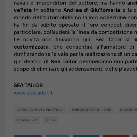
navali e imprenditori del settore, ma hanno anc
velista
in solitario
Andrea di Giuliomaria
e la 
mondo dell’automobilismo la loro collezione non 
ha fin da subito sposato il loro concept div
particolare, collauderà la linea da competizione
Le novità non finiscono qui: Sea Tailor si 
customizzata
, che consentirà all’armatore d
riutilizzandone le vele per la realizzazione di un
gli ideatori di
Sea Tailor
destineranno una parte 
scopo di eliminare gli addensamenti delle plastic
SEA TAILOR
www.seatailor.it
ABBIGLIAMENTO NAUTICO
ANDREA POSTIGLIONE
BARCHE A
SEA TAILOR
VELA