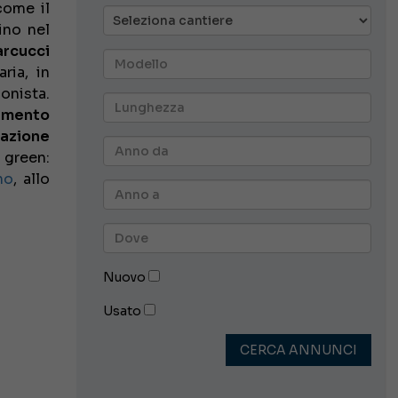
come il
fino nel
rcucci
ria, in
onista.
amento
azione
o green:
no
, allo
Nuovo
Usato
CERCA ANNUNCI