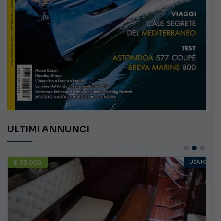
ULTIMI ANNUNCI
€ 58.000
USATO