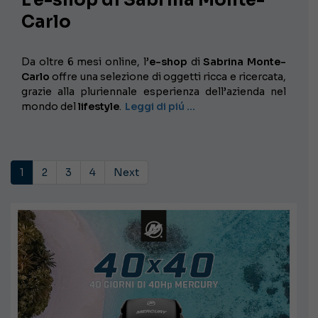
Carlo
Da oltre 6 mesi online, l’
e-shop
di
Sabrina Monte-
Carlo
offre una selezione di oggetti ricca e ricercata,
grazie alla pluriennale esperienza dell’azienda nel
mondo del
lifestyle
.
Leggi di piú …
1
2
3
4
Next