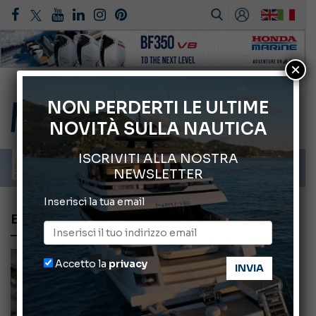
×
Montecristo Yachting, l’orologio per il diportista
Gommoni Callegari acquisisce Geniuss
NON PERDERTI LE ULTIME
NOVITÀ SULLA NAUTICA
66° Salone Nautico Internazionale di Genova
ABOFA 2026: la fiera del mare ad Aqaba
ISCRIVITI ALLA NOSTRA
Cannes Yachting Festival 2026: tutte le novità attese a settembre
NEWSLETTER
Inserisci la tua email
E-COMMERCE
Accetto la
privacy