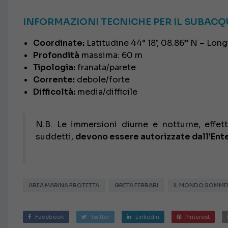
INFORMAZIONI TECNICHE PER IL SUBAC
Coordinate:
Latitudine 44° 18’, 08.86’’ N – Longi
Profondità
massima: 60 m
Tipologia:
franata/parete
Corrente:
debole/forte
Difficoltà:
media/difficile
N.B. Le immersioni diurne e notturne, effet
suddetti,
devono essere autorizzate dall’Ent
AREA MARINA PROTETTA
GRETA FERRARI
IL MONDO SOMM
Facebook
Twitter
Linkedin
Pinterest