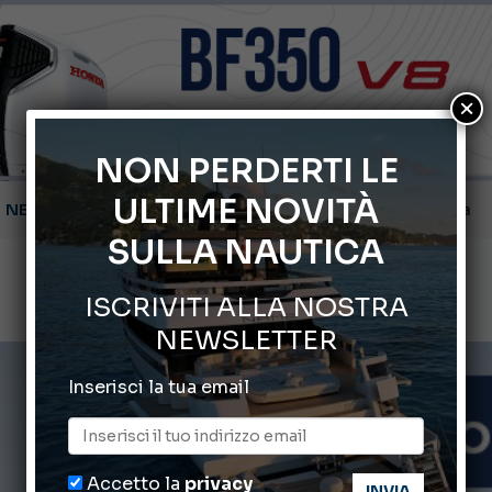
×
NON PERDERTI LE
ULTIME NOVITÀ
Montecristo Yachting, l’orologio per il diportista
SULLA NAUTICA
Gommoni Callegari acquisisce Geniuss
ISCRIVITI ALLA NOSTRA
66° Salone Nautico Internazionale di Genova
NEWSLETTER
ABOFA 2026: la fiera del mare ad Aqaba
Inserisci la tua email
Cannes Yachting Festival 2026: tutte le novità attese a set
Accetto la
privacy