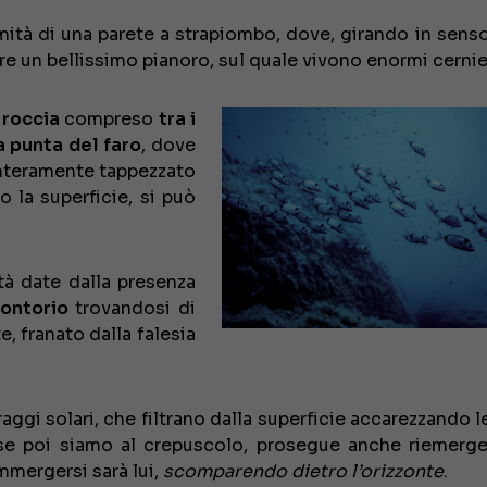
simità di una parete a strapiombo, dove, girando in sens
re un bellissimo pianoro, sul quale vivono enormi cernie
 roccia
compreso
tra i
a punta del faro
, dove
nteramente tappezzato
o la superficie, si può
tà date dalla presenza
montorio
trovandosi di
, franato dalla falesia
raggi solari, che filtrano dalla superficie accarezzando 
 se poi siamo al crepuscolo, prosegue anche riemerg
immergersi sarà lui,
scomparendo dietro l’orizzonte
.