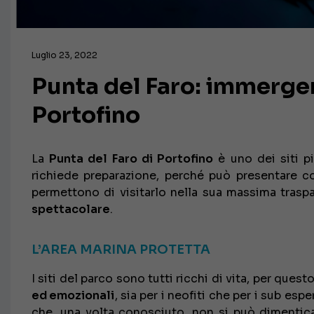
Luglio 23, 2022
Punta del Faro: immerger
Portofino
La
Punta del Faro di Portofino
è uno dei siti p
richiede preparazione, perché può presentare co
permettono di visitarlo nella sua massima tras
spettacolare
.
L’AREA MARINA PROTETTA
I siti del parco sono tutti ricchi di vita, per que
ed emozionali
, sia per i neofiti che per i sub esp
che, una volta conosciuto, non si può dimentic