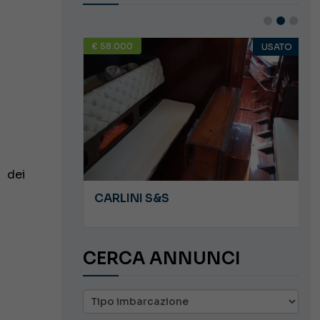
€ 58.000
USATO
USATO
i dei
JEANNEAU CAP CAMARAT WA 8.5
CARLINI S&S
CERCA ANNUNCI