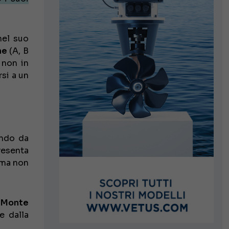
nel suo
ne
(A, B
 non in
rsi a un
endo da
resenta
 ma non
l
Monte
e dalla