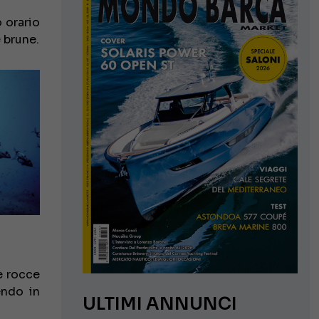
o orario
 brune.
le rocce
endo in
ULTIMI ANNUNCI