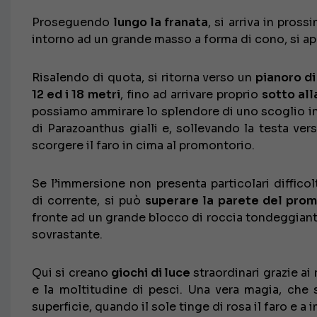
Proseguendo
lungo la franata
, si arriva in pros
intorno ad un grande masso a forma di cono, si ap
Risalendo di quota, si ritorna verso un
pianoro di
12 ed i 18 metri
, fino ad arrivare proprio
sotto all
possiamo ammirare lo splendore di uno scoglio i
di Parazoanthus gialli e, sollevando la testa vers
scorgere il faro in cima al promontorio.
Se l’immersione non presenta particolari difficol
di corrente, si può
superare la parete del pro
fronte ad un grande blocco di roccia tondeggiante
sovrastante.
Qui si creano
giochi di luce
straordinari grazie ai 
e la moltitudine di pesci. Una vera magia, che
superficie, quando il sole tinge di rosa il faro e a 