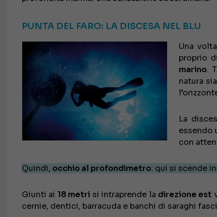
PUNTA DEL FARO: LA DISCESA NEL BLU
Una volta
proprio d
marino
. 
natura sia
l’orizzont
La disce
essendo u
con atten
Quindi,
occhio al profondimetro
: qui si scende 
Giunti ai
18 metri
si intraprende la
direzione est
v
cernie, dentici, barracuda e banchi di saraghi fasci