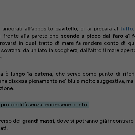
 ancorati all’apposito gavitello, ci si prepara al
tuffo
i fronte alla parete che
scende a picco dal faro al 
Trovarsi in quel tratto di mare fa rendere conto di qu
 sovrana: da un lato la scogliera, dall’altro il mare aper
e.
sa è
lungo la
catena
, che serve come punto di rifer
na discesa pienamente nel blu è molto suggestiva, ma 
zione.
in profondità senza rendersene conto!
erso dei
grandi massi
, dove si potranno già incontrare
ati.