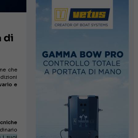
 di
one che
dizioni
ario e
ecniche
dinario
 i suoi