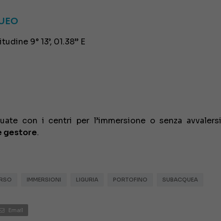
QUEO
€ 138.000
tudine 9° 13’, 01.38’’ E
tuate con i centri per l’immersione o senza avvalers
e gestore
.
ERSO
IMMERSIONI
LIGURIA
PORTOFINO
SUBACQUEA
Email