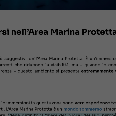
si nell’Area Marina Protetta
iù suggestivi dell’Area Marina Protetta. È un’immersi
rrenti che riducono la visibilità, ma – quando le con
parenza – questo ambiente si presenta
estremamente v
sto le immersioni in questa zona sono
vere esperienze t
erti. L’Area Marina Protetta è un
mondo sommerso
straor
are.
Viene definito il
“mare del cuore”
dei sub, perché