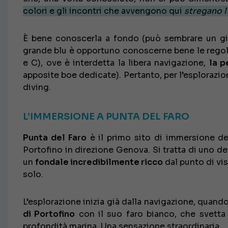
colori e gli incontri che avvengono qui
stregano l
È bene conoscerla a fondo (può sembrare un gioc
grande blu è opportuno conoscerne bene le rego
e C), ove è interdetta la libera navigazione,
la 
apposite boe dedicate). Pertanto, per l’esplorazion
diving.
L’IMMERSIONE A PUNTA DEL FARO
Punta del Faro
è il primo sito di immersione d
Portofino in direzione Genova. Si tratta di uno de
un
fondale incredibilmente ricco
dal punto di vi
solo.
L’esplorazione inizia già dalla navigazione, quand
di Portofino
con il suo faro bianco, che svetta 
profondità marina. Una sensazione straordinaria.