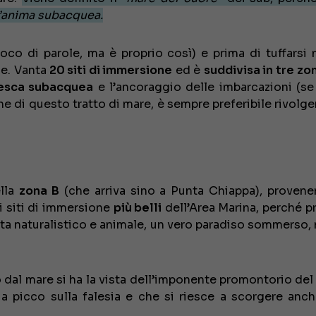
’anima subacquea.
o di parole, ma è proprio così) e prima di tuffarsi 
le. Vanta
20 siti di immersione
ed è
suddivisa in
tre zo
pesca subacquea
e l’ancoraggio delle imbarcazioni (se
e di questo tratto di mare, è sempre preferibile rivolge
ella
zona B
(che arriva sino a Punta Chiappa), proven
i siti di immersione
più belli
dell’Area Marina, perché p
sta naturalistico e animale, un vero paradiso sommerso,
o dal mare si ha la vista dell’imponente promontorio de
a picco sulla falesia e che si riesce a scorgere anch