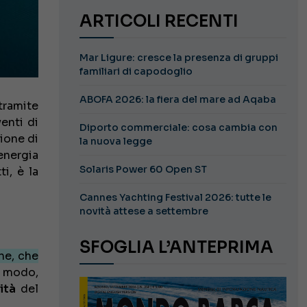
ARTICOLI RECENTI
Mar Ligure: cresce la presenza di gruppi
familiari di capodoglio
ABOFA 2026: la fiera del mare ad Aqaba
tramite
venti di
Diporto commerciale: cosa cambia con
zione di
la nuova legge
energia
Solaris Power 60 Open ST
i, è la
Cannes Yachting Festival 2026: tutte le
novità attese a settembre
SFOGLIA L’ANTEPRIMA
ne, che
 modo,
ità
del