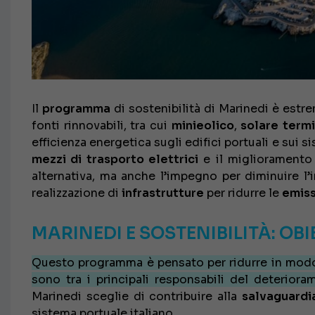
Il
programma
di sostenibilità di Marinedi è est
fonti rinnovabili, tra cui
minieolico
,
solare
term
efficienza energetica sugli edifici portuali e sui s
mezzi di trasporto elettrici
e il miglioramento
alternativa, ma anche l’impegno per diminuire l’i
realizzazione di
infrastrutture
per ridurre le
emiss
MARINEDI E SOSTENIBILITÀ: OB
Questo programma è pensato per ridurre in modo 
sono tra i principali responsabili del deterioram
Marinedi sceglie di contribuire alla
salvaguardi
sistema portuale italiano.