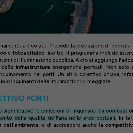
remamente articolato. Prevede la produzione di
energia
ico
e
fotovoltaico
. Inoltre, il programma include inter
istemi di illuminazione pubblica. A ciò si aggiunge l’ado
 delle
infrastrutture
energetiche portuali. Non solo 
nquinamento nei porti. Un altro obiettivo chiave, infatt
ioni
inquinanti
delle imbarcazioni ormeggiate.
IETTIVO PORTI
significativo le emissioni di inquinanti da combustio
ento della qualità dell’aria nelle aree portuali.
In tal
a dell’ambiente
, e di accrescere anche la
competitiv