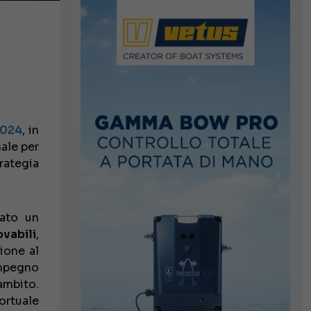
2024
, in
ale per
trategia
iato un
ovabili
,
zione al
impegno
ambito.
ortuale