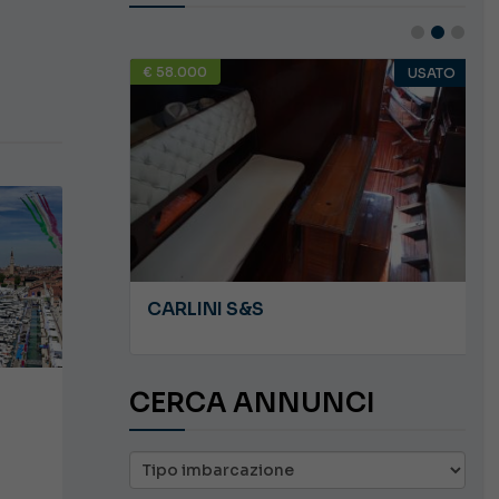
€ 58.000
USATO
USATO
JEANNEAU CAP CAMARAT WA 8.5
CARLINI S&S
CERCA ANNUNCI
a