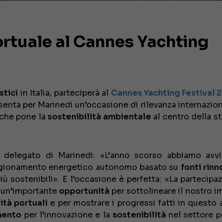
ortuale al Cannes Yachting
stici
in Italia, parteciperà al
Cannes Yachting Festival 
senta per Marinedi un’occasione di rilevanza internazion
 che pone la
sostenibilità ambientale
al centro della s
e delegato di Marinedi: «L’anno scorso abbiamo avv
igionamento energetico autonomo basato su
fonti rinn
più sostenibili». E l’occasione è perfetta: «La partecipa
à un’importante
opportunità
per sottolineare il nostro 
ità portuali
e per mostrare i progressi fatti in questo 
imento
per l’innovazione e la
sostenibilità
nel settore p