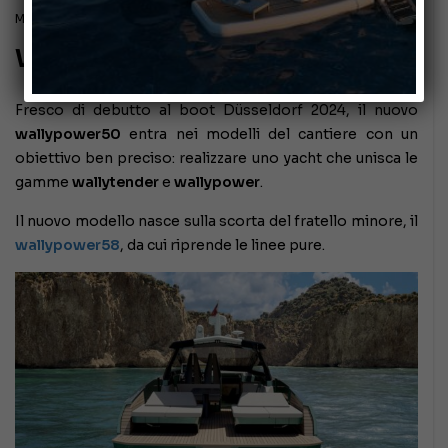
Marzo 4, 2024
Wally lancia il wallypower50
Fresco di debutto al boot Düsseldorf 2024, il nuovo
wallypower50
entra nei modelli del cantiere con un
obiettivo ben preciso: realizzare uno yacht che unisca le
gamme
wallytender
e
wallypower
.
Il nuovo modello nasce sulla scorta del fratello minore, il
wallypower58
, da cui riprende le linee pure.