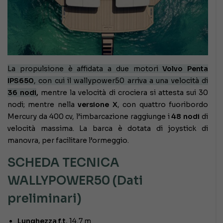
La propulsione è affidata a due motori
Volvo Penta
IPS650
, con cui il wallypower50 arriva a una velocità di
36 nodi
,
mentre la velocità di crociera si attesta sui 30
nodi; mentre nella
versione X
, con quattro fuoribordo
Mercury da 400 cv, l’imbarcazione raggiunge i
48 nodi
di
velocità massima. La barca è dotata di joystick di
manovra, per facilitare l’ormeggio.
SCHEDA TECNICA
WALLYPOWER50 (Dati
preliminari)
Lunghezza f.t.
14,7 m