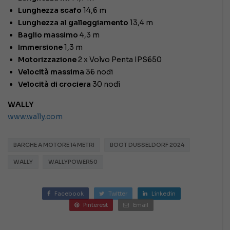
Lunghezza scafo
14,6 m
Lunghezza al galleggiamento
13,4 m
Baglio massimo
4,3 m
Immersione
1,3 m
Motorizzazione
2 x Volvo Penta IPS650
Velocità massima
36 nodi
Velocità di crociera
30 nodi
WALLY
www.wally.com
BARCHE A MOTORE 14 METRI
BOOT DUSSELDORF 2024
WALLY
WALLYPOWER50
Facebook
Twitter
Linkedin
Pinterest
Email