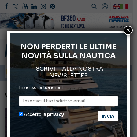
×
Montecristo Yachting, l’orologio per il diportista
Gommoni Callegari acquisisce Geniuss
NON PERDERTI LE ULTIME
NOVITÀ SULLA NAUTICA
66° Salone Nautico Internazionale di Genova
ABOFA 2026: la fiera del mare ad Aqaba
ISCRIVITI ALLA NOSTRA
Cannes Yachting Festival 2026: tutte le novità attese a settembre
NEWSLETTER
Inserisci la tua email
WALLY
Accetto la
privacy