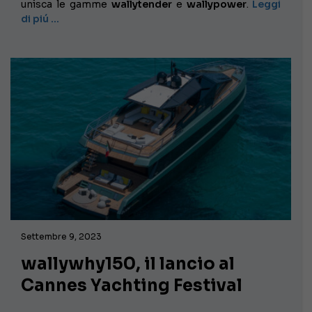
unisca le gamme
wallytender
e
wallypower
.
Leggi
di piú …
Settembre 9, 2023
wallywhy150, il lancio al
Cannes Yachting Festival