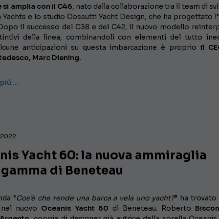
 si amplia con il C46
, nato dalla collaborazione tra il team di s
a Yachts e lo studio Cossutti Yacht Design, che ha progettato l’
opo il successo del C38 e del C42, il nuovo modello reinterp
stintivi della linea, combinandoli con elementi del tutto ined
alcune anticipazioni su questa imbarcazione è proprio
il C
 tedesco, Marc Diening.
 piú …
, 2022
nis Yacht 60: la nuova ammiraglia
a gamma di Beneteau
nda “
Cos’è che rende una barca a vela uno yacht?
” ha trovato 
a nel nuovo
Oceanis Yacht 60
di Beneteau. Roberto
Biscon
Argento,
coppia di designer già autrice della sorella Oceanis