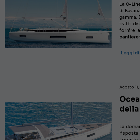
La C-Line
di Bavari
gamma. D
tratti di
fornire 
cantiere
Leggi di
Agosto 11
Ocea
dell
La doma
rispost
Lorenzo