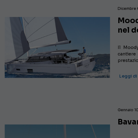
Dicembre 
Mood
nel d
Il Mood
cantier
prestazio
Leggi di
Gennaio 1
Bava