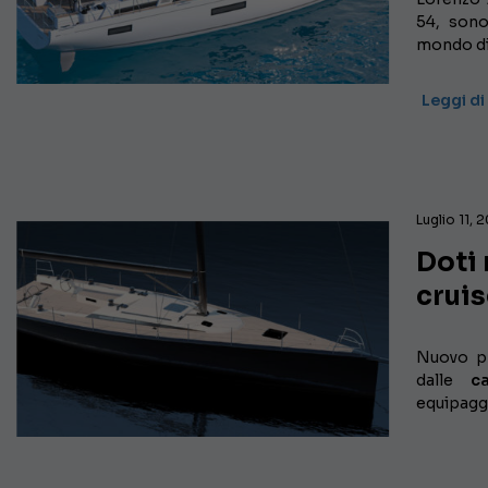
54, sono
mondo d
Leggi di
Luglio 11, 
Doti 
cruis
Nuovo p
dalle
car
equipagg