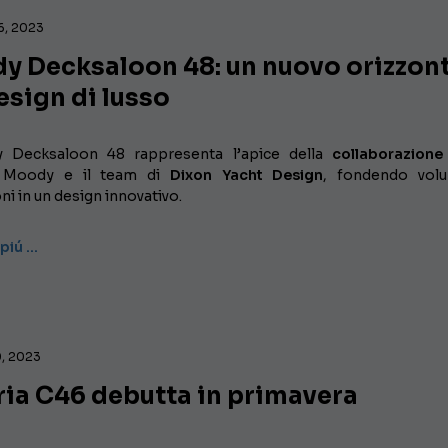
6, 2023
y Decksaloon 48: un nuovo orizzon
esign di lusso
y Decksaloon 48 rappresenta l’apice della
collaborazione
e Moody e il team di
Dixon Yacht Design
, fondendo vol
ni in un design innovativo.
 piú …
0, 2023
ria C46 debutta in primavera