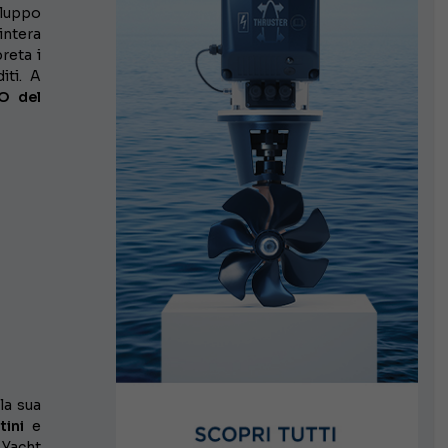
viluppo
intera
reta i
iti. A
EO del
la sua
tini
e
 Yacht