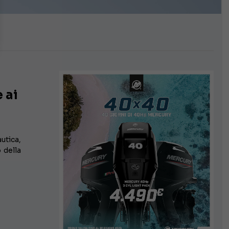
 ai
utica,
 della