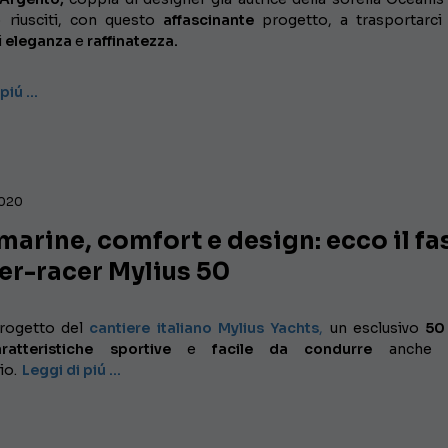
 riusciti, con questo
affascinante
progetto, a trasportarci
i
eleganza
e
raffinatezza.
 piú …
2020
marine, comfort e design: ecco il fa
er-racer Mylius 50
rogetto del
cantiere italiano
Mylius Yachts
,
un esclusivo
50
atteristiche sportive
e
facile da condurre
anche s
io.
Leggi di piú …