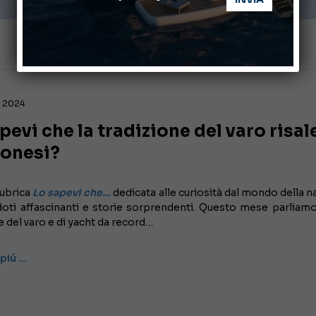
, 2024
pevi che la tradizione del varo risale
lonesi?
rubrica
Lo sapevi che…
dedicata alle curiosità dal mondo della na
doti affascinanti e storie sorprendenti. Questo mese parliamo
e del varo e di yacht da record…
 piú …