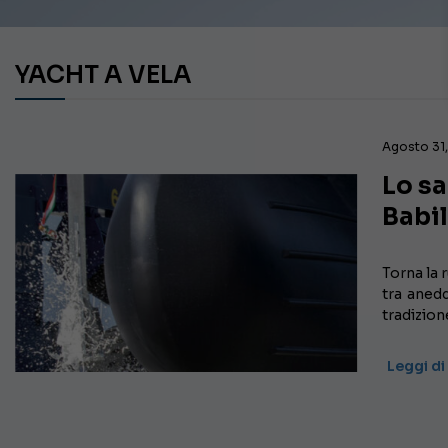
YACHT A VELA
Agosto 31
Lo sa
Babi
Torna la 
tra aned
tradizion
Leggi di