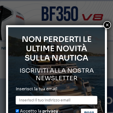
×
NON PERDERTI LE
ULTIME NOVITÀ
Montecristo Yachting, l’orologio per il diportista
SULLA NAUTICA
Gommoni Callegari acquisisce Geniuss
ISCRIVITI ALLA NOSTRA
66° Salone Nautico Internazionale di Genova
NEWSLETTER
ABOFA 2026: la fiera del mare ad Aqaba
Inserisci la tua email
Cannes Yachting Festival 2026: tutte le novità attese a set
Accetto la
privacy