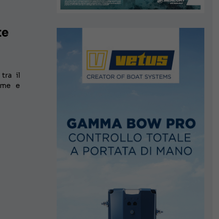
te
tra il
ume e