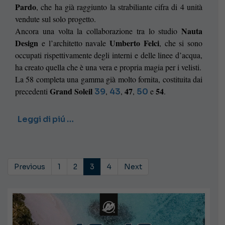
Pardo
, che ha già raggiunto la strabiliante cifra di 4 unità
vendute sul solo progetto.
Nauta
Ancora una volta la collaborazione tra lo studio
Design
Umberto Felci
e l’architetto navale
, che si sono
occupati rispettivamente degli interni e delle linee d’acqua,
ha creato quella che è una vera e propria magia per i velisti.
La 58 completa una gamma già molto fornita, costituita dai
Grand Soleil
47
54
precedenti
,
,
,
e
.
39
43
50
Leggi di piú …
Previous
1
2
3
4
Next