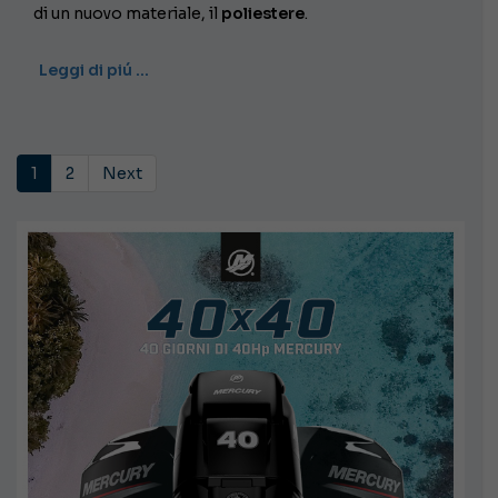
di un nuovo materiale, il
poliestere
.
Leggi di piú …
1
2
Next