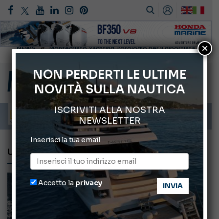
×
Gommoni Callegari acquisisce Geniuss
66° Salone Nautico Internazionale di Genova
NON PERDERTI LE ULTIME
NOVITÀ SULLA NAUTICA
Svelati i Mondiali di Wakeboard 2026
Cannes Yachting Festival 2026: tutte le novità attese a settembre
ISCRIVITI ALLA NOSTRA
Montecristo Yachting, l’orologio per il diportista
NEWSLETTER
Inserisci la tua email
UMBERTO FELCI
Accetto la
privacy