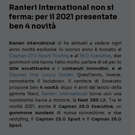
Ranieri International non si
ferma: per il 2021 presentate
ben 4 novità
Ranieri International
ci ha abituati a vedere ogni
anno novità esclusive: lo scorso anno è toccato al
Cayman 27.0 Sport Touring
e al
35.0 Executive
, due
gommoni che hanno fatto molto parlare di sé per lo
stile accattivante
e i
contenuti innovativi, e al
Cayman One Luxury Tender
. Quest’anno, invece,
nonostante il lockdown, il cantiere di Soverato
propone ben
4 novità
: dopo 4 anni dal lancio della
gamma Next,
Ranieri International
torna con una
nuovissima barca a motore, la
Next 285 LX.
Tra le
novità 2021, anche
il Cayman 28.0 Executive,
un
gommone sundeck
di nuova concezione, e due
restyling, il
Cayman 23.0
Sport
e il
Cayman 26.0
Sport
.