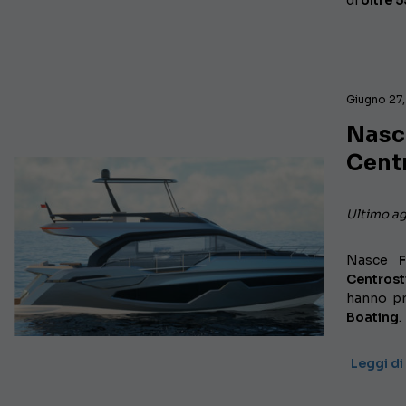
di
oltre 5
Giugno 27,
Nasce
Cent
Ultimo a
Nasce
Centrost
hanno p
Boating
.
Leggi di