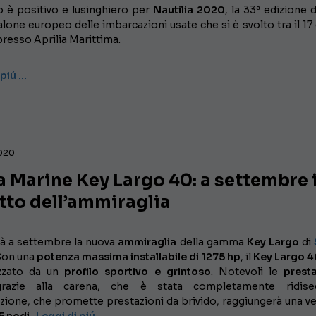
io è positivo e lusinghiero per
Nautilia 2020
, la 33ª edizione d
lone europeo delle imbarcazioni usate che si è svolto tra il 17 e
resso Aprilia Marittima.
 piú …
2020
 Marine Key Largo 40: a settembre i
tto dell’ammiraglia
à a settembre la nuova
ammiraglia
della gamma
Key Largo
di
on una
potenza massima installabile di 1275 hp
, il
Key Largo 4
izzato da un
profilo sportivo e grintoso
. Notevoli le
presta
razie alla carena, che è stata completamente ridiseg
zione, che promette prestazioni da brivido, raggiungerà una ve