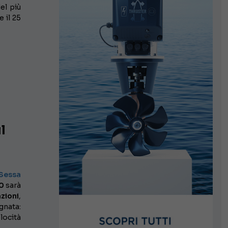
el più
 il 25
l
Sessa
0
sarà
zioni
,
nata:
locità