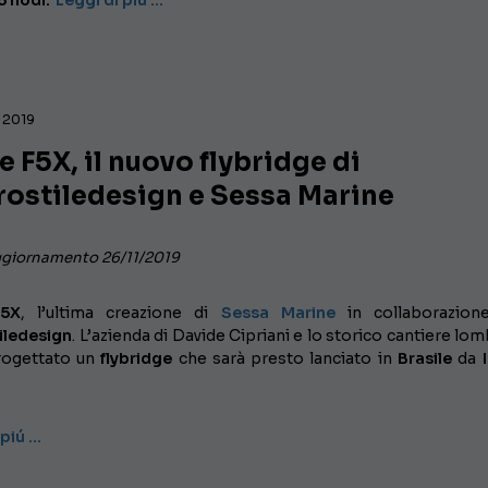
5 nodi.
Leggi di piú …
 2019
 F5X, il nuovo flybridge di
rostiledesign e Sessa Marine
ggiornamento 26/11/2019
F5X
, l’ultima creazione di
Sessa Marine
in collaborazion
iledesign
. L’azienda di Davide Cipriani e lo storico cantiere lo
rogettato un
flybridge
che sarà presto lanciato in
Brasile
da
I
 piú …