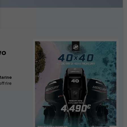
vo
arine
ffrire