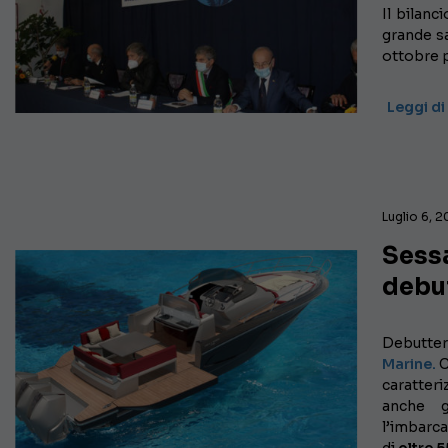
Il bilanc
grande sa
ottobre p
Leggi di
Luglio 6, 
Sessa
debu
Debutter
Marine.
C
caratter
anche g
l’imbarca