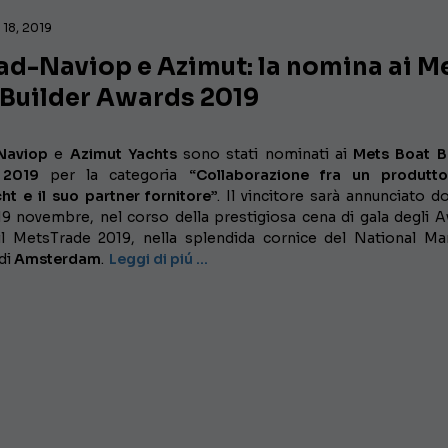
18, 2019
ad-Naviop e Azimut: la nomina ai M
 Builder Awards 2019
Naviop
e
Azimut Yachts
sono stati nominati ai
Mets Boat B
 2019
per la categoria
“Collaborazione fra un produtto
ht e il suo partner fornitore”
. Il vincitore sarà annunciato d
19 novembre, nel corso della prestigiosa cena di gala degli 
il MetsTrade 2019, nella splendida cornice del National Ma
di
Amsterdam
.
Leggi di piú …