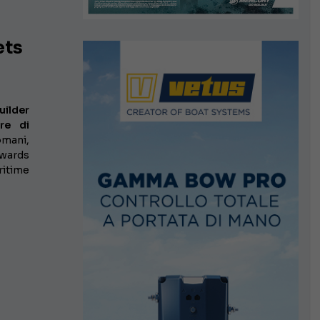
ets
uilder
re di
omani,
Awards
ritime