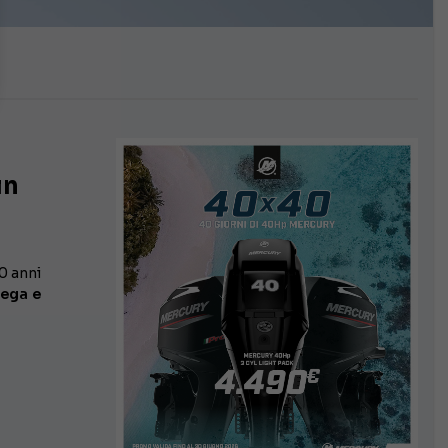
in
20 anni
mega e