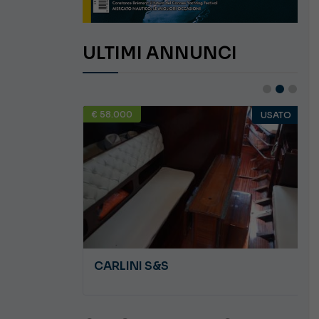
ULTIMI ANNUNCI
€ 58.000
USATO
USATO
JEANNEAU CAP CAMARAT WA 8.5
CARLINI S&S