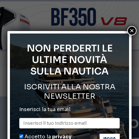
×
NON PERDERTI LE
ULTIME NOVITÀ
Gommoni Callegari acquisisce Geniuss
SULLA NAUTICA
66° Salone Nautico Internazionale di Genova
ISCRIVITI ALLA NOSTRA
Svelati i Mondiali di Wakeboard 2026
NEWSLETTER
Cannes Yachting Festival 2026: tutte le novità attese a set
Inserisci la tua email
Montecristo Yachting, l’orologio per il diportista
Accetto la
privacy