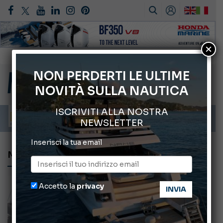
×
Gommoni Callegari acquisisce Geniuss
66° Salone Nautico Internazionale di Genova
NON PERDERTI LE ULTIME
NOVITÀ SULLA NAUTICA
Svelati i Mondiali di Wakeboard 2026
Cannes Yachting Festival 2026: tutte le novità attese a settembre
ISCRIVITI ALLA NOSTRA
Montecristo Yachting, l’orologio per il diportista
NEWSLETTER
Inserisci la tua email
MONDIALE MELGES
Accetto la
privacy