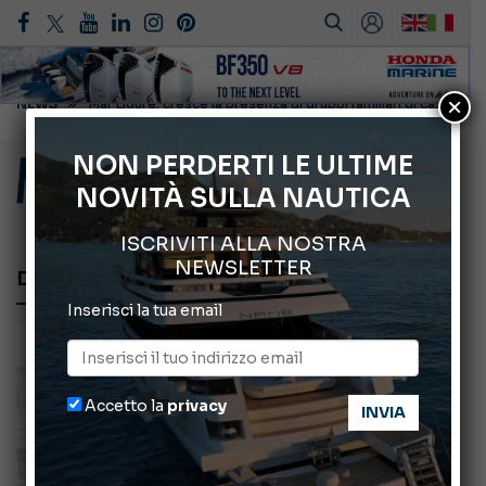
×
ABOFA 2026: la fiera del mare ad Aqaba
Cannes Yachting Festival 2026: tutte le novità attese a settembre
NON PERDERTI LE ULTIME
NOVITÀ SULLA NAUTICA
Montecristo Yachting, l’orologio per il diportista
Giovanna Vitelli nuova Presidente di Altagamma
ISCRIVITI ALLA NOSTRA
NEWSLETTER
DOLCE VITA
Inserisci la tua email
Accetto la
privacy