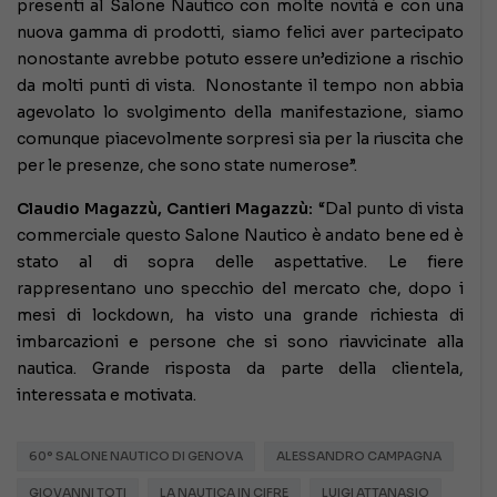
presenti al Salone Nautico con molte novità e con una
nuova gamma di prodotti, siamo felici aver partecipato
nonostante avrebbe potuto essere un’edizione a rischio
da molti punti di vista. Nonostante il tempo non abbia
agevolato lo svolgimento della manifestazione, siamo
comunque piacevolmente sorpresi sia per la riuscita che
per le presenze, che sono state numerose”.
Claudio Magazzù, Cantieri Magazzù:
“Dal punto di vista
commerciale questo Salone Nautico è andato bene ed è
stato al di sopra delle aspettative. Le fiere
rappresentano uno specchio del mercato che, dopo i
mesi di lockdown, ha visto una grande richiesta di
imbarcazioni e persone che si sono riavvicinate alla
nautica. Grande risposta da parte della clientela,
interessata e motivata.
60° SALONE NAUTICO DI GENOVA
ALESSANDRO CAMPAGNA
GIOVANNI TOTI
LA NAUTICA IN CIFRE
LUIGI ATTANASIO