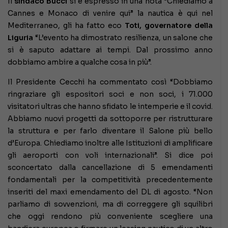
Il
sindaco Bucci
si è espresso in una nota “Chiediamo a
Cannes e Monaco di venire qui” la nautica è qui nel
Mediterraneo, gli ha fatto eco
Toti, governatore della
Liguria
“L’evento ha dimostrato resilienza, un salone che
si è saputo adattare ai tempi. Dal prossimo anno
dobbiamo ambire a qualche cosa in più”.
Il Presidente Cecchi ha commentato così “Dobbiamo
ringraziare gli espositori soci e non soci, i 71.000
visitatori ultras che hanno sfidato le intemperie e il covid.
Abbiamo nuovi progetti da sottoporre per ristrutturare
la struttura e per farlo diventare il Salone più bello
d’Europa. Chiediamo inoltre alle Istituzioni di amplificare
gli aeroporti con voli internazionali”. Si dice poi
sconcertato dalla cancellazione di 5 emendamenti
fondamentali per la competitività precedentemente
inseriti del maxi emendamento del DL di agosto. “Non
parliamo di sovvenzioni, ma di correggere gli squilibri
che oggi rendono più conveniente scegliere una