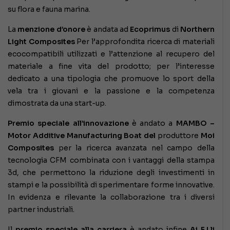
su flora e fauna marina.
La
menzione d’onore
è andata ad
Ecoprimus
di
Northern
Light Composites
Per l’approfondita ricerca di materiali
ecocompatibili utilizzati e l’attenzione al recupero del
materiale a fine vita del prodotto; per l’interesse
dedicato a una tipologia che promuove lo sport della
vela tra i giovani e la passione e la competenza
dimostrata da una start-up.
Premio speciale all’innovazione
è andato a
MAMBO –
Motor Additive Manufacturing Boat del
produttore
Moi
Composites
per la ricerca avanzata nel campo della
tecnologia CFM combinata con i vantaggi della stampa
3d, che permettono la riduzione degli investimenti in
stampi e la possibilità di sperimentare forme innovative.
In evidenza e rilevante la collaborazione tra i diversi
partner industriali.
Il
premio speciale alla carriera
è andato infine
Ai F.Lli