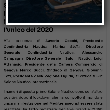
Si chiude il 60° Salone Nautico
Internazionale di Genova, il più
importante del Mediterraneo e
l’unico del 2020
Alla presenza di
Saverio Cecchi, Presidente
Confindustria Nautica, Marina Stella, Direttore
Generale Confindustria Nautica, Alessandro
Campagna, Direttore Generale I Saloni Nautici, Luigi
Attanasio, Presidente della Camera Commercio di
Genova Marco Bucci, Sindaco di Genova, Giovanni
Toti, Presidente della Regione Liguria
, si chiude il 60°
Salone Nautico Internazionale.
I numeri di questo primo Salone Nautico sono senz’altro
positivi, dopo il lockdown che ha coinvolto il mondo e
unica manifestazione nel Mediterraneo ad essere stata
realizzata, ha fatto registrare ben 824 brand e
71.168