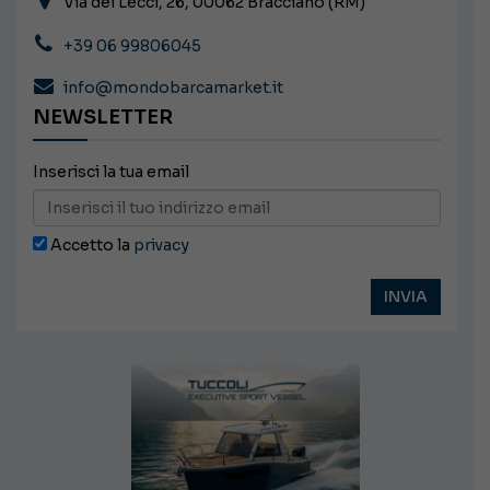
Via dei Lecci, 26, 00062 Bracciano (RM)
+39 06 99806045
info@mondobarcamarket.it
NEWSLETTER
Inserisci la tua email
Accetto la
privacy