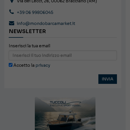
Via dei Lecci, 26, 00062 Bracciano (RM)
+39 06 99806045
info@mondobarcamarket.it
NEWSLETTER
Inserisci la tua email
Accetto la
privacy