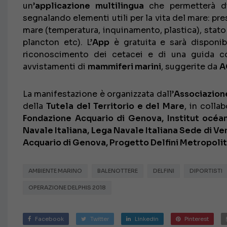
un’
applicazione multilingua
che permetterà di
segnalando elementi utili per la vita del mare: pres
mare (temperatura, inquinamento, plastica), stato
plancton etc). L’
App
è gratuita e sarà disponib
riconoscimento dei cetacei e di una guida 
avvistamenti di
mammiferi marini
, suggerite da
A
La manifestazione è organizzata dall’
Associazion
della
Tutela del Territorio
e del Mare
, in colla
Fondazione Acquario di Genova, Institut océa
Navale Italiana, Lega Navale Italiana Sede di V
Acquario di Genova, Progetto Delfini Metropolita
AMBIENTE MARINO
BALENOTTERE
DELFINI
DIPORTISTI
OPERAZIONE DELPHIS 2018
Facebook
Twitter
Linkedin
Pinterest