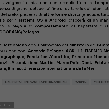
 svolgere la missione con semplicità e in
tempo
enza di grandi cetacei, al fine di evitare le collisioni, s
 del cielo, presenza di
altre forme di vita
(meduse, tart
ile per i
sistemi iOS e Android
, disporrà di un man
con le
regole di comportamento
da rispettare dura
CCOBAMS/Pelagos
.
e Battibaleno
con il patrocinio del
Ministero dell’Amb
borazione con:
Accordo Pelagos, ACRI-HE, FISPMED N
nographique, Fondation Albert Ier, Prince de Monac
enezia, Associazione Nautica Marco Polo, Costa Eduta
ni, Rimmo, Université Internationale de la Mer.
MANIFESTAZIONE NAUTICA INTERNAZIONALE
MARINAI
MEDITERR
Email