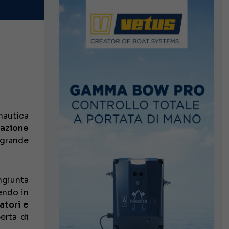
nautica
azione
 grande
ngiunta
endo in
atori e
erta di