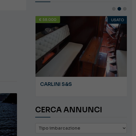
€ 58.000
USATO
USATO
JEANNEAU CAP CAMARAT WA 8.5
CARLINI S&S
CERCA ANNUNCI