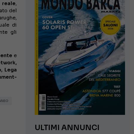
 reale
,
tato del
arughe,
uale di
nte gli
iente
e
etwork,
o, Lega
inment-
ANEO
ULTIMI ANNUNCI