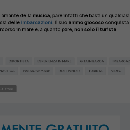
e amante della
musica
, pare infatti che basti un qualsiasi
ssi delle
imbarcazioni
. Il suo
animo giocoso
conquista
percorso in mare e, a quanto pare,
non solo il turista
.
DIPORTISTA
ESPERIENZA IN MARE
GITA IN BARCA
IMBARCAZ
NAUTICA
PASSIONE MARE
ROTTWEILER
TURISTA
VIDEO
Email