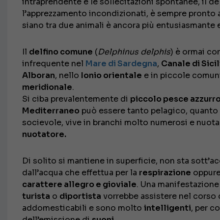
intraprendente e le sollecitazioni spontanee, il de
l’apprezzamento incondizionati, è sempre pronto
siano tra due animali è ancora più entusiasmante e 
Il
delfino comune
(
Delphinus delphis
) è ormai co
infrequente nel
Mare di Sardegna
,
Canale di Sicil
Alboran
, nello
Ionio orientale
e in piccole comuni
meridionale
.
Si ciba prevalentemente di
piccolo pesce azzurro
Mediterraneo
può essere tanto pelagico, quanto
socievole, vive in branchi molto numerosi e nuot
nuotatore.
Di solito si mantiene in superficie, non sta sott’a
dall’acqua che effettua per la
respirazione
oppure
carattere allegro e gioviale
. Una manifestazione
turista
o
diportista
vorrebbe assistere nel corso 
addomesticabili e sono molto
intelligenti
, per c
dell’emissione di
suoni
.