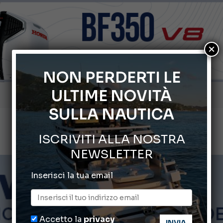
×
NON PERDERTI LE
ULTIME NOVITÀ
Gommoni Callegari acquisisce Geniuss
SULLA NAUTICA
66° Salone Nautico Internazionale di Genova
ABOFA 2026: la fiera del mare ad Aqaba
ISCRIVITI ALLA NOSTRA
NEWSLETTER
Cannes Yachting Festival 2026: tutte le novità attese a set
Inserisci la tua email
Montecristo Yachting, l’orologio per il diportista
Accetto la
privacy