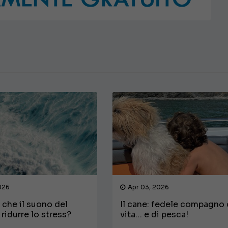
€ 58.000
USATO
JEANNEAU CAP CAMARAT WA 8.5
CARLINI S&S
026
Apr 03, 2026
 che il suono del
Il cane: fedele compagno 
ridurre lo stress?
vita… e di pesca!