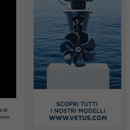
a di
anno