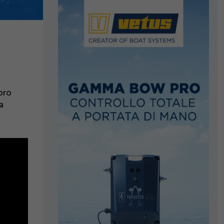
loro
a