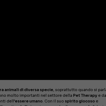
ra animali di diversa specie
, soprattutto quando si parl
no molto importanti nel settore della
Pet Therapy
e d
ti dell’
essere umano
. Con il suo
spirito giocoso
e