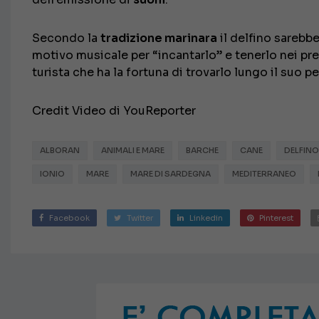
Secondo la
tradizione marinara
il delfino sarebb
motivo musicale per “incantarlo” e tenerlo nei pre
turista che ha la fortuna di trovarlo lungo il suo 
Credit Video di YouReporter
ALBORAN
ANIMALI E MARE
BARCHE
CANE
DELFINO
IONIO
MARE
MARE DI SARDEGNA
MEDITERRANEO
Facebook
Twitter
Linkedin
Pinterest