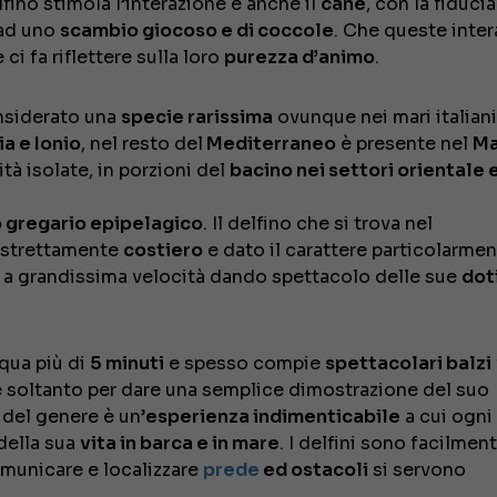
lfino stimola l’interazione e anche il
cane
, con la fiducia
 ad uno
scambio giocoso e di coccole
. Che queste inter
ci fa riflettere sulla loro
purezza d’animo
.
nsiderato una
specie rarissima
ovunque nei mari italian
ia e Ionio
, nel resto del
Mediterraneo
è presente nel
Ma
tà isolate, in porzioni del
bacino nei settori orientale 
 gregario epipelagico
. Il delfino che si trova nel
 strettamente
costiero
e dato il carattere particolarme
a a grandissima velocità dando spettacolo delle sue
doti
cqua più di
5 minuti
e spesso compie
spettacolari balzi
 soltanto per dare una semplice dimostrazione del suo
 del genere è un’
esperienza indimenticabile
a cui ogni
della sua
vita in barca e in mare
. I delfini sono facilmen
omunicare e localizzare
prede
ed ostacoli
si servono