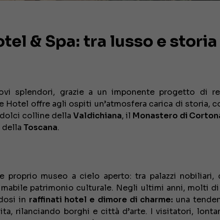
l & Spa: tra lusso e storia 
ovi splendori, grazie a un imponente progetto di re
Hotel offre agli ospiti un’atmosfera carica di storia, c
 dolci colline della
Valdichiana
, il
Monastero di Corton
e della
Toscana
.
 e proprio museo a cielo aperto: tra palazzi nobiliari, 
mabile patrimonio culturale. Negli ultimi anni, molti di
ndosi in
raffinati hotel e dimore di charme:
una tenden
a, rilanciando borghi e città d’arte. I visitatori, lonta