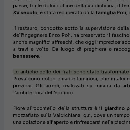
paese, tra le dolci colline della Valdichiana, il te
XV secolo
, è stata recuperata dalla
famiglia Poli
,
Il restauro, condotto sotto la supervisione dell
dell’ingegnere Enzo Poli, ha preservato il fascino
anche magnifici affreschi, che oggi impreziosiscon
a travi e volte. Da luogo di preghiera e racco
benessere.
Le antiche celle dei frati sono state trasformate
Prevalgono colori chiari e luminosi, che in alcu
preziosi. Gli arredi, realizzati su misura da ar
l’architettura dell’edificio.
Fiore all’occhiello della struttura è il
giardino p
mozzafiato sulla Valdichiana: qui, dove un tempo
una colazione all’aperto e rinfrescarsi nella pisci