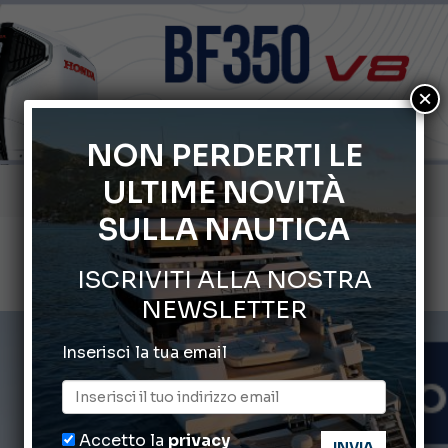
×
NON PERDERTI LE
Gommoni Callegari acquisisce Geniuss
ULTIME NOVITÀ
SULLA NAUTICA
66° Salone Nautico Internazionale di Genova
Svelati i Mondiali di Wakeboard 2026
ISCRIVITI ALLA NOSTRA
NEWSLETTER
Cannes Yachting Festival 2026: tutte le novità attese a set
Montecristo Yachting, l’orologio per il diportista
Inserisci la tua email
Accetto la
privacy