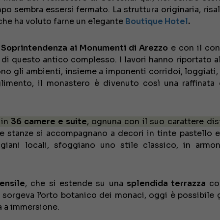
mpo sembra essersi fermato. La struttura originaria, risa
 che ha voluto farne un elegante
Boutique Hotel
.
a
Soprintendenza ai Monumenti di Arezzo
e con il con
 di questo antico complesso. I lavori hanno riportato al
o gli ambienti, insieme a imponenti corridoi, loggiati, 
glimento, il monastero è divenuto così una raffinata
 in
36 camere e suite
, ognuna con il suo carattere dist
ne stanze si accompagnano a decori in tinte pastello 
tigiani locali, sfoggiano uno stile classico, in armo
ensile
, che si estende su una
splendida terrazza
con
 sorgeva l’orto botanico dei monaci, oggi è possibile 
na a immersione.