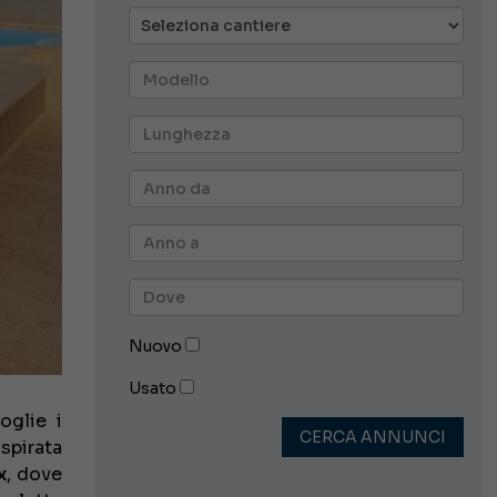
Nuovo
Usato
oglie i
CERCA ANNUNCI
 ispirata
x
, dove