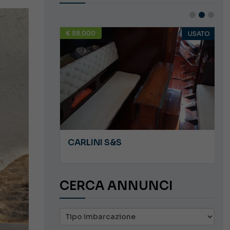
€ 58.000
USATO
USATO
JEANNEAU CAP CAMARAT WA 8.5
CARLINI S&S
CERCA ANNUNCI