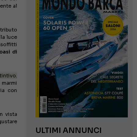
lente al
tributo
la luce
soffitti
oasi di
intivo.
e marmi
nia con
 vista
gustare
ULTIMI ANNUNCI