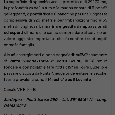
La superficie di specchio acqua protetto è di 29.170 mq,
la profondità va da 1 a 4 m e la marina consta di 3 pontili
galleggianti, 2 pontili fissi e 6 banchine per una lunghezza
complessiva di 920 metri e per imbarcazioni fino a 35
metri di lunghezza.
La marina è gestita da appassionati
ed esperti di mare
che sanno sempre dare al servizio un
valore aggiunto importante che fa sentire i suoi ospiti
come in famiglia.
Alcuni accorgimenti è bene segnalarli: sull’allineamento
di
Punta Niedda-Torre di Portu Scudu
, in 16 mt di
fondale è consigliabile fare rotta 319° su Torre Budello e
passare discosti da Punta Niedda onde evitare le secche.
I
venti
prevalenti sono il
Maestrale ed il Levante
.
Canale VHF: 9 – 16.
Sardegna – Posti barca: 250 – Lat. 35° 55’,6” N – Long.
08°43’,42” E