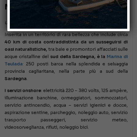
Marina di Teulada
Ultima revisione 26/04/2019
Inserita in un territorio di rara bellezza che include circa
40 km di costa contraddistinta da un susseguirsi di
oasi naturalistiche,
tra baie e promontori affacciati sulle
acque cristalline del
sud della Sardegna, è la
Marina di
Teulada
: 250 posti barca nella splendida e selvaggia
provincia cagliaritana, nella parte più a sud della
Sardegna
.
I servizi onshore
: elettricità 220 – 380 volts, 125 ampère,
illuminazione banchine, ormeggiatori, sommozzatori,
servizio antincendio, acqua – servizi igienici e docce,
aspirazione sentine, parcheggio, noleggio auto, servizio
trasporto passeggeri, servizio meteo,
videosorveglianza, rifiuti, noleggio bici.