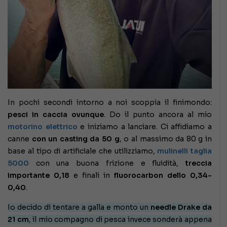
In pochi secondi intorno a noi scoppia il finimondo:
pesci in caccia ovunque
. Do il punto ancora al mio
motorino elettrico
e iniziamo a lanciare. Ci affidiamo a
canne
con un casting da 50 g
, o al massimo da 80 g in
base al tipo di artificiale che utilizziamo,
mulinelli taglia
5000
con una buona frizione e fluidità,
treccia
importante 0,18
e finali in
fluorocarbon dello 0,34-
0,40
.
Io decido di tentare a galla e monto un
needle Drak
e da
21 cm
, il mio compagno di pesca invece sonderà appena