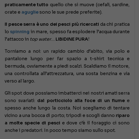
praticamente tutto
quello che si muove (cefali, sardine,
orate e
aguglie
sono le sue prede preferite).
Il pesce serra è uno dei pesci più ricercati
da chi pratica
lo
spinning
in mare, spesso fa esplodere l’acqua durante
l’attacco in
top water
…
LIBIDINE PURA
!
Torniamo a noi: un rapido cambio d’abito, via polo e
pantalone lungo per far spazio a t-shirt tecnica e
bermuda, ovviamente a piedi scalzi. Scaldiamo il motore,
una controllata all’attrezzatura, una sosta benzina e via
verso al largo.
Gli spot dove possiamo imbatterci nei nostri amati serra
sono svariati:
dal porticciolo alla foce di un fiume
e
spesso anche lungo la costa. Noi scegliamo di tentare
vicino a una bocca di porto; tripodi e scogli danno
riparo
a molte specie di pesci
e dove c’è il foraggio ci sono
anche i predatori. In poco tempo siamo sullo spot.