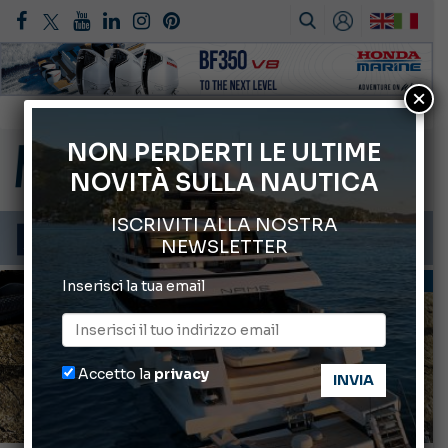
×
Gommoni Callegari acquisisce Geniuss
66° Salone Nautico Internazionale di Genova
NON PERDERTI LE ULTIME
NOVITÀ SULLA NAUTICA
ABOFA 2026: la fiera del mare ad Aqaba
Cannes Yachting Festival 2026: tutte le novità attese a settembre
ISCRIVITI ALLA NOSTRA
Montecristo Yachting, l’orologio per il diportista
NEWSLETTER
PESCA
Inserisci la tua email
Accetto la
privacy