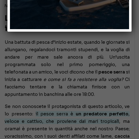
Novembre 7, 2024
La pesca del pesce serra di
inizio estate
Una battuta di pesca d’inizio estate, quando le giornate si
allungano, regalandoci tramonti stupendi, e la voglia di
andare per mare sale ancora di più. Un’uscita
programmata solo nel primo pomeriggio, una
telefonata a un amico, le voci dicono che il
pesce serra
si
inizia a catturare
e come si fa a resistere alla voglia?
Ci
facciamo tentare e la chiamata finisce con un
appuntamento in banchina alle ore 18:00.
Se non conoscete il protagonista di questo articolo, ve
lo presento:
il pe
sce serra è
un predatore perfetto
,
veloce e cattivo, che proviene dai mari tropicali
, ma
oramai è presente in quantità anche nel nostro Paese;
voracissimo, con i suoi denti affilati come lame,
caccia