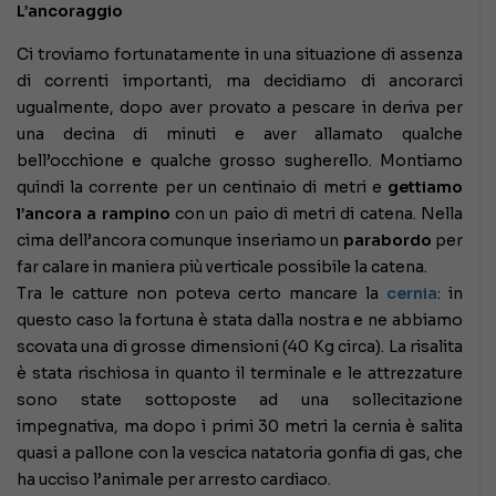
L’ancoraggio
Ci troviamo fortunatamente in una situazione di assenza
di correnti importanti, ma decidiamo di ancorarci
ugualmente, dopo aver provato a pescare in deriva per
una decina di minuti e aver allamato qualche
bell’occhione e qualche grosso sugherello. Montiamo
quindi la corrente per un centinaio di metri e
gettiamo
l’ancora a rampino
con un paio di metri di catena. Nella
cima dell’ancora comunque inseriamo un
parabordo
per
far calare in maniera più verticale possibile la catena.
Tra le catture non poteva certo mancare la
cernia
: in
questo caso la fortuna è stata dalla nostra e ne abbiamo
scovata una di grosse dimensioni (40 Kg circa). La risalita
è stata rischiosa in quanto il terminale e le attrezzature
sono state sottoposte ad una sollecitazione
impegnativa, ma dopo i primi 30 metri la cernia è salita
quasi a pallone con la vescica natatoria gonfia di gas, che
ha ucciso l’animale per arresto cardiaco.