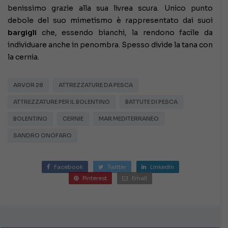
benissimo grazie alla sua livrea scura. Unico punto
debole del suo mimetismo è rappresentato dai suoi
bargigli
che, essendo bianchi, la rendono facile da
individuare anche in penombra. Spesso divide la tana con
la cernia.
ARVOR 28
ATTREZZATURE DA PESCA
ATTREZZATURE PER IL BOLENTINO
BATTUTE DI PESCA
BOLENTINO
CERNIE
MAR MEDITERRANEO
SANDRO ONOFARO
Facebook
Twitter
Linkedin
Pinterest
Email