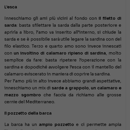
L’esca
Inneschiamo gli ami più vicini al fondo con
il filetto di
sarda
: basta sfilettare la sarda dalla parte posteriore e
aprirla a libro, l’amo va inserito all’interno, si chiude la
sarda e se è possibile sarà utile legare la sardina con del
filo elastico. Terzo e quarto amo sono invece innescati
con
un involtino di calamaro ripieno di sardina
, molto
semplice da fare: basta ripetere l’operazione con la
sardina e dopodiché avvolgere l’esca con il mantello del
calamaro eviscerato in maniera di coprire la sardina.
Per l’amo più in alto invece abbiamo grandi aspettative,
inneschiamo un mix di
sarde a grappolo
,
un calamaro e
mezzo sgombro
che faccia da richiamo alle grosse
cernie del Mediterraneo.
Il pozzetto della barca
La barca ha un
ampio pozzetto
e ci permette ampia