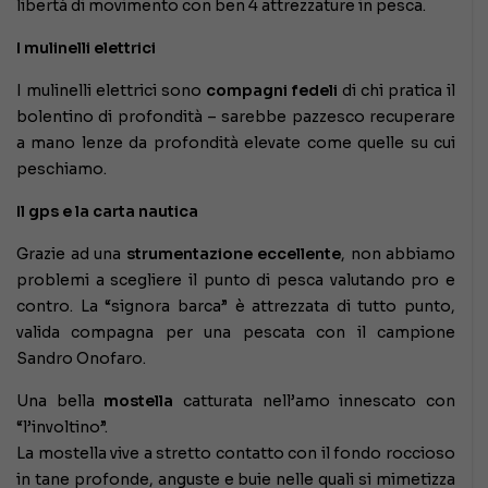
libertà di movimento con ben 4 attrezzature in pesca.
I mulinelli elettrici
I mulinelli elettrici sono
compagni fedeli
di chi pratica il
bolentino di profondità – sarebbe pazzesco recuperare
a mano lenze da profondità elevate come quelle su cui
peschiamo.
Il gps e la carta nautica
Grazie ad una
strumentazione eccellente
, non abbiamo
problemi a scegliere il punto di pesca valutando pro e
contro. La “signora barca” è attrezzata di tutto punto,
valida compagna per una pescata con il campione
Sandro Onofaro.
Una bella
mostella
catturata nell’amo innescato con
“l’involtino”.
La mostella vive a stretto contatto con il fondo roccioso
in tane profonde, anguste e buie nelle quali si mimetizza