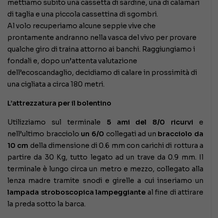
mettiamo subito una cassetta di sardine, una di calamari
di taglia e una piccola cassettina di sgombri.
Al volo recuperiamo alcune seppie vive che
prontamente andranno nella vasca del vivo per provare
qualche giro di traina attorno ai banchi. Raggiungiamo i
fondali e, dopo un’attenta valutazione
dell’ecoscandaglio, decidiamo di calare in prossimità di
una cigliata a circa 180 metri.
L’attrezzatura per il bolentino
Utilizziamo sul terminale
5 ami del 8/0 ricurvi
e
nell’ultimo bracciolo
un 6/0
collegati ad un
bracciolo da
10 cm
della dimensione di 0.6 mm con carichi di rottura a
partire da 30 Kg, tutto legato ad un trave da 0.9 mm. Il
terminale è lungo circa un metro e mezzo, collegato alla
lenza madre tramite snodi e girelle a cui inseriamo un
lampada stroboscopica lampeggiante
al fine di attirare
la preda sotto la barca.