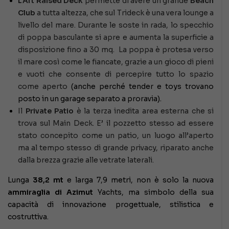
L’Aft Raised Deck
permette di avere un grande
Beach
Club
a tutta altezza, che sul Trideck è una vera lounge a
livello del mare. Durante le soste in rada, lo specchio
di poppa basculante si apre e aumenta la superficie a
disposizione fino a 30 mq. La poppa è protesa verso
il mare così come le fiancate, grazie a un gioco di pieni
e vuoti che consente di percepire tutto lo spazio
come aperto
(anche perché tender e toys trovano
posto in un garage separato a proravia).
Il
Private Patio
è la terza inedita area esterna che si
trova sul Main Deck. E’ il pozzetto stesso ad essere
stato concepito come un patio, un luogo all’aperto
ma al tempo stesso di grande privacy, riparato anche
dalla brezza grazie alle vetrate laterali.
Lunga
38,2 mt
e larga 7,9 metri, non è solo la nuova
ammiraglia di Azimut
Yachts, ma simbolo della sua
capacità di innovazione progettuale, stilistica e
costruttiva.