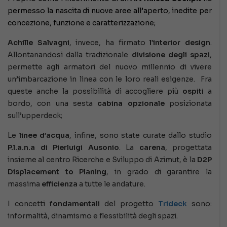
permesso la nascita di nuove aree all’aperto, inedite per
concezione, funzione e caratterizzazione;
Achille Salvagni
, invece, ha firmato
l’interior design
.
Allontanandosi dalla tradizionale
divisione degli spazi
,
permette agli armatori del nuovo millennio di vivere
un’imbarcazione in linea con le loro reali esigenze. Fra
queste anche la possibilità di accogliere più
ospiti
a
bordo, con una sesta
cabina opzionale
posizionata
sull’upperdeck;
L
e
linee d’acqua
, infine, sono state curate dallo studio
P.l.a.n.a di
Pierluigi Ausonio
. La
carena
, progettata
insieme al centro Ricerche e Sviluppo di Azimut, è la
D2P
Displacement to Planing
, in grado di garantire la
massima
efficienza
a tutte le andature.
I concetti
fondamentali
del progetto
Trideck
sono:
informalità, dinamismo e flessibilità degli spazi.