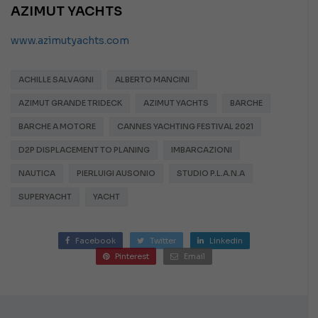
AZIMUT YACHTS
www.azimutyachts.com
ACHILLE SALVAGNI
ALBERTO MANCINI
AZIMUT GRANDE TRIDECK
AZIMUT YACHTS
BARCHE
BARCHE A MOTORE
CANNES YACHTING FESTIVAL 2021
D2P DISPLACEMENT TO PLANING
IMBARCAZIONI
NAUTICA
PIERLUIGI AUSONIO
STUDIO P.L.A.N.A
SUPERYACHT
YACHT
Facebook
Twitter
Linkedin
Pinterest
Email