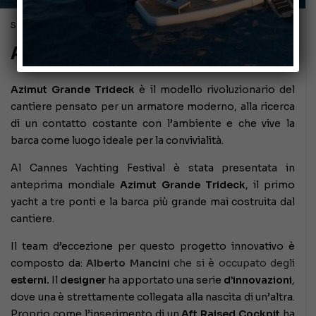
Settembre 19, 2021
Azimut Grande Trideck
Azimut Grande Trideck
è il modello rivoluzionario del
cantiere pensato per un armatore moderno, alla ricerca
di un contatto costante con l’ambiente e che vive la
barca come luogo ideale per la convivialità.
Al Cannes Yachting Festival è stata presentata in
anteprima mondiale
Azimut Grande Trideck
, il primo
yacht a tre ponti e la barca più grande mai costruita dal
cantiere.
Il team d’eccezione per questo progetto innovativo è
composto da:
Alberto Mancini
che si è occupato degli
esterni.
Il
designer
ha apportato una serie
d’innovazioni
,
dove una è strettamente collegata alla nascita di un’altra.
Proprio come l’inserimento di un
Aft Raised Cockpit
ha