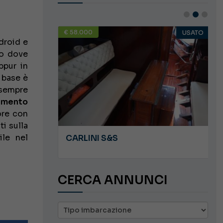
€ 58.000
USATO
USATO
droid e
o dove
ppur in
 base è
 sempre
amento
ore con
ti sulla
ile nel
JEANNEAU CAP CAMARAT WA 8.5
CARLINI S&S
CERCA ANNUNCI