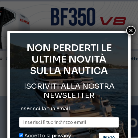
×
NON PERDERTI LE
ULTIME NOVITÀ
Montecristo Yachting, l’orologio per il diportista
SULLA NAUTICA
Gommoni Callegari acquisisce Geniuss
ISCRIVITI ALLA NOSTRA
66° Salone Nautico Internazionale di Genova
NEWSLETTER
ABOFA 2026: la fiera del mare ad Aqaba
Inserisci la tua email
Cannes Yachting Festival 2026: tutte le novità attese a set
Accetto la
privacy