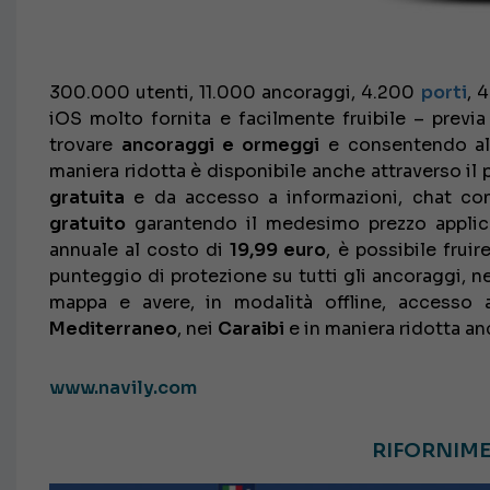
300.000 utenti, 11.000 ancoraggi, 4.200
porti
, 
iOS molto fornita e facilmente fruibile – previ
trovare
ancoraggi e ormeggi
e consentendo al
maniera ridotta è disponibile anche attraverso il
gratuita
e da accesso a informazioni, chat con 
gratuito
garantendo il medesimo prezzo applic
annuale al costo di
19,99 euro
, è possibile fruir
punteggio di protezione su tutti gli ancoraggi, nes
mappa e avere, in modalità offline, accesso a
Mediterraneo
, nei
Caraibi
e in maniera ridotta an
www.navily.com
RIFORNIM