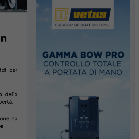
in
idi per
a della
bertà.
ione ha
re
.