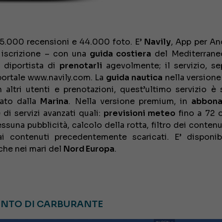
€ 138.000
45.000 recensioni e 44.000 foto. E’
Navily
, App per An
a iscrizione – con una
guida costiera
del Mediterrane
 diportista di
prenotarli
agevolmente; il servizio, se
 portale www.navily.com. La
guida nautica
nella versione
altri utenti e prenotazioni, quest’ultimo servizio è
ato dalla
Marina
. Nella versione premium, in
abbon
e di servizi avanzati quali:
previsioni meteo
fino a 72 
suna pubblicità, calcolo della rotta, filtro dei contenu
i contenuti precedentemente scaricati. E’ disponib
che nei mari del
Nord Europa
.
ENTO DI CARBURANTE