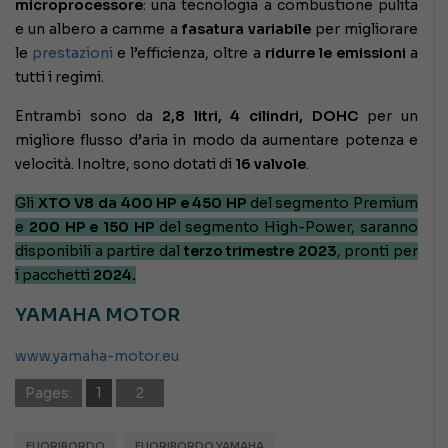
microprocessore
: una tecnologia a combustione pulita
e un albero a camme a
fasatura variabile
per migliorare
le
prestazioni
e l’efficienza, oltre a
ridurre le emissioni
a
tutti i regimi.
Entrambi sono da
2,8 litri, 4 cilindri, DOHC
per un
migliore flusso d’aria in modo da aumentare potenza e
velocità. Inoltre, sono dotati di
16 valvole
.
Gli
XTO V8 da 400 HP e 450 HP
del segmento Premium
e
200 HP e 150 HP
del segmento High-Power, saranno
disponibili a partire dal
terzo trimestre 2023
, pronti per
i pacchetti
2024.
YAMAHA MOTOR
www.yamaha-motor.eu
Pages:
1
2
FUORIBORDO
FUORIBORDO YAMAHA