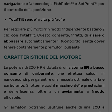
navigazione e la tecnologia FishPoint™ e SetPoint™ per
il controllo della posizione.
TotalTilt rende la vita più facile
Per regolare più motori in modo indipendente bastano 2
clic con
TotalTilt
. Questo consente, infatti, di
alzare o
abbassare
automaticamente il fuoribordo, senza dover
tenere costantemente premuto il pulsante.
CARATTERISTICHE DEL MOTORE
La potenza di 200 HP è dotata di un
sistema EFI a basso
consumo di carburante
, che effettua calcoli in
nanosecondi per garantire una miscela ottimale di
aria e
carburante
. Si ottiene così il
massimo delle prestazioni
e dell’efficienza, oltre a un
avviamento a freddo
affidabile.
Gli armatori potranno usufruire anche di una
ECU a