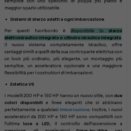
semplice con uno specchio di poppa più piatto e
maggior spazio utilizzabile.
Sistemi di sterzo adatti a ogni imbarcazione
Per questi fuoribordo è
disponibile lo
sterzo
elettroidraulico integrato o cilindro idraulico integrato
.
Il nuovo sistema completamente idraulico, offre
vantaggi simili a quelli della sua controparte elettrica con
un look più ordinato, più elegante, un montaggio più
semplice, un acceleratore opzionale e una maggiore
flessibilità per i costruttori di imbarcazioni.
Estetica V6
I modelli 200 HP e 150 HP hanno un nuovo stile, con
due
colori disponibili
e linee eleganti che si abbinano
perfettamente a qualsiasi
imbarcazione
. Inoltre, i nuovi
acceleratori da 200 HP e 150 HP sono compatibili con
l’ultima
luce a LED
, il controllo dell’accensione a
pressione, gli acceleratori
Drive-by-Wire
, per