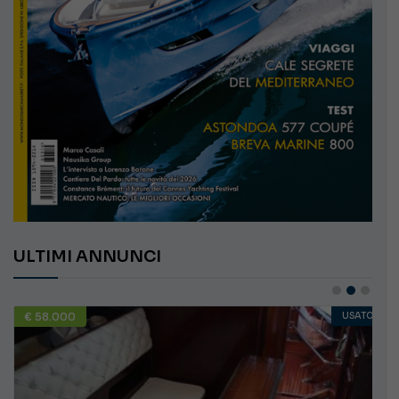
ULTIMI ANNUNCI
€ 58.000
USATO