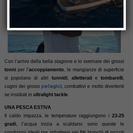
Con l’arrivo della bella stagione e lo svernare dei grossi
tonni
per l’
accoppiamento
, le mangianze di superficie
si popolano di altri
tunnidi
,
alletterati
e
tombarelli
,
pelagici
cugini dei grossi
, combattivi e molto divertenti
se insidiati in
ultralight tackle
.
UNA PESCA ESTIVA
Il caldo impazza, le temperature raggiungono i
23-25
gradi
, l’acqua inizia a scaldarsi: sono queste le
condizioni ideali per imbattersi nei fitti branchi di piccoli