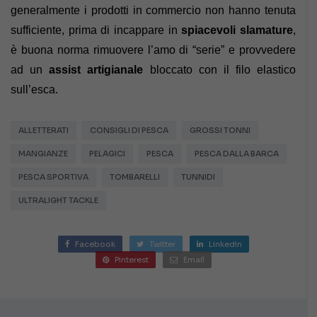
generalmente i prodotti in commercio non hanno tenuta
sufficiente, prima di incappare in
spiacevoli slamature
,
è buona norma rimuovere l’amo di “serie” e provvedere
ad un
assist artigianale
bloccato con il filo elastico
sull’esca.
ALLETTERATI
CONSIGLI DI PESCA
GROSSI TONNI
MANGIANZE
PELAGICI
PESCA
PESCA DALLA BARCA
PESCA SPORTIVA
TOMBARELLI
TUNNIDI
ULTRALIGHT TACKLE
Facebook
Twitter
Linkedin
Pinterest
Email