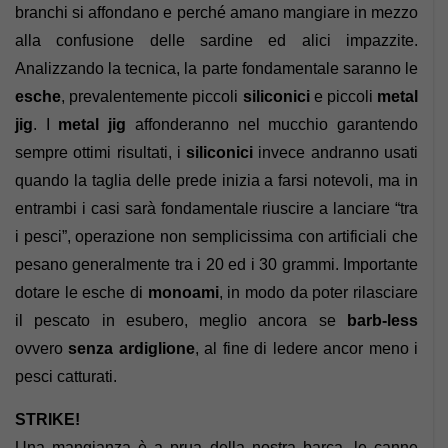
branchi si affondano e perché amano mangiare in mezzo
alla confusione delle sardine ed alici impazzite.
Analizzando la tecnica, la parte fondamentale saranno le
esche
, prevalentemente piccoli
siliconici
e piccoli
metal
jig
. I
metal jig
affonderanno nel mucchio garantendo
sempre ottimi risultati, i
siliconici
invece andranno usati
quando la taglia delle prede inizia a farsi notevoli, ma in
entrambi i casi sarà fondamentale riuscire a lanciare “tra
i pesci”, operazione non semplicissima con artificiali che
pesano generalmente tra i 20 ed i 30 grammi. Importante
dotare le esche di
monoami
, in modo da poter rilasciare
il pescato in esubero, meglio ancora se
barb-less
ovvero
senza ardiglione
, al fine di ledere ancor meno i
pesci catturati.
STRIKE!
Una mangianza è a prua della nostra barca, le canne