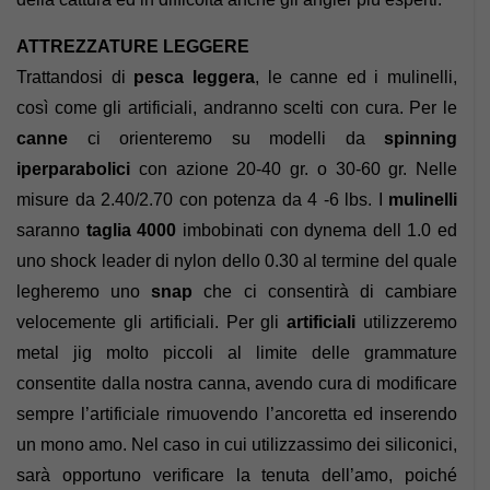
ATTREZZATURE LEGGERE
Trattandosi di
pesca leggera
, le canne ed i mulinelli,
così come gli artificiali, andranno scelti con cura. Per le
canne
ci orienteremo su modelli da
spinning
iperparabolici
con azione 20-40 gr. o 30-60 gr. Nelle
misure da 2.40/2.70 con potenza da 4 -6 lbs. I
mulinelli
saranno
taglia 4000
imbobinati con dynema dell 1.0 ed
uno shock leader di nylon dello 0.30 al termine del quale
legheremo uno
snap
che ci consentirà di cambiare
velocemente gli artificiali. Per gli
artificiali
utilizzeremo
metal jig molto piccoli al limite delle grammature
consentite dalla nostra canna, avendo cura di modificare
sempre l’artificiale rimuovendo l’ancoretta ed inserendo
un mono amo. Nel caso in cui utilizzassimo dei siliconici,
sarà opportuno verificare la tenuta dell’amo, poiché