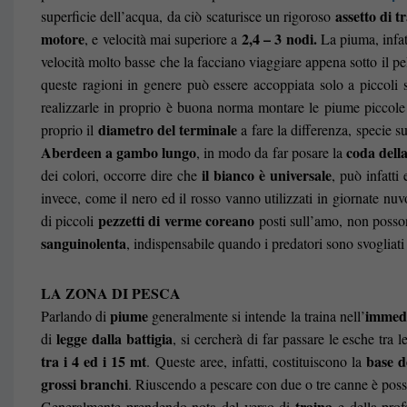
assetto di t
superficie dell’acqua, da ciò scaturisce un rigoroso
motore
2,4 – 3 nodi.
, e velocità mai superiore a
La piuma, infat
velocità molto basse che la facciano viaggiare appena sotto il p
queste ragioni in genere può essere accoppiata solo a piccoli si
realizzarle in proprio è buona norma montare le piume piccol
diametro del terminale
proprio il
a fare la differenza, specie s
Aberdeen a gambo lungo
coda dell
, in modo da far posare la
il bianco è universale
dei colori, occorre dire che
, può infatti
invece, come il nero ed il rosso vanno utilizzati in giornate nuv
pezzetti di verme coreano
di piccoli
posti sull’amo, non posso
sanguinolenta
, indispensabile quando i predatori sono svogliati 
LA ZONA DI PESCA
piume
immedi
Parlando di
generalmente si intende la traina nell’
legge dalla battigia
di
, si cercherà di far passare le esche tra 
tra i 4 ed i 15 mt
base de
. Queste aree, infatti, costituiscono la
grossi branchi
. Riuscendo a pescare con due o tre canne è poss
traina
Generalmente prendendo nota del verso di
e della prof