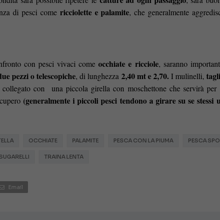
ricciolette e palamite
esenza di pesci come
, che generalmente aggredi
occhiate e ricciole
nfronto con pesci vivaci come
, saranno important
due pezzi o telescopiche
2,40 mt e 2,70.
tagl
, di lunghezza
I mulinelli,
à collegato con una piccola girella con moschettone che servirà per s
(generalmente i piccoli pesci tendono a girare su se stessi 
recupero
TELLA
OCCHIATE
PALAMITE
PESCA CON LA PIUMA
PESCA SPO
SUGARELLI
TRAINA LENTA
Email