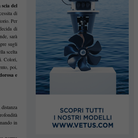
scia del
la
essita di
orio. Per
decida di
nde, sarà
pre sugli
lla scelta
. Colori,
ento, poi,
dorosa e
a distanza
rofondità
onando in
ona norma