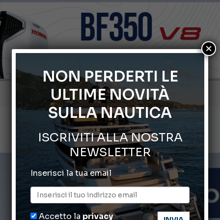
×
NON PERDERTI LE
ULTIME NOVITÀ
Gommoni Callegari acquisisce Geniuss
SULLA NAUTICA
66° Salone Nautico Internazionale di Genova
Svelati i Mondiali di Wakeboard 2026
ISCRIVITI ALLA NOSTRA
NEWSLETTER
Cannes Yachting Festival 2026: tutte le novità attese a set
Inserisci la tua email
Montecristo Yachting, l’orologio per il diportista
Accetto la
privacy