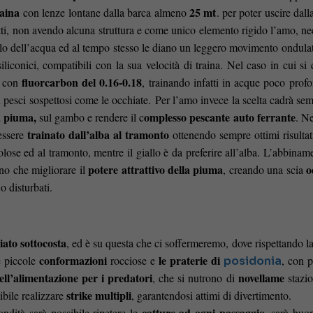
raina
25 mt
con lenze lontane dalla barca almeno
. per poter uscire dal
ti, non avendo alcuna struttura e come unico elemento rigido l’amo, nec
elo dell’acqua ed al tempo stesso le diano un leggero movimento ondulat
liconici, compatibili con la sua velocità di traina. Nel caso in cui si 
fluorcarbon del 0.16-0.18
e con
, trainando infatti in acque poco profo
u pesci sospettosi come le occhiate.
Per l’amo invece la scelta cadrà sem
a piuma,
omplesso pescante auto ferrante
sul gambo e rendere il c
. Ne
trainato dall’alba al tramonto
 essere
ottenendo sempre ottimi risultati
olose ed al tramonto, mentre il giallo è da preferire all’alba. L’abbinam
potere attrattivo della piuma
o
no che migliorare il
, creando una scia
o disturbati.
ato sottocosta
, ed è su questa che ci soffermeremo, dove rispettando l
conformazioni
le praterie di
le piccole
rocciose e
, con p
posidonia
ll’alimentazione per i predatori
novellame
, che si nutrono di
stazi
strike multipli
ibile realizzare
, garantendosi attimi di divertimento.
catture ad ogni passaggio
ondità sarà possibile ripetere le
, sarà bu