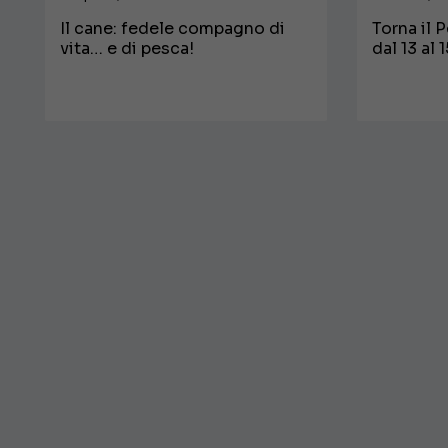
Il cane: fedele compagno di
Torna il 
vita… e di pesca!
dal 13 al