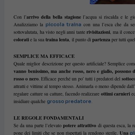
arrivo della bella stagione
Con l’
l’acqua si riscalda e le gi
Analizziamo la
con una l’esca che da semp
piccola traina
rivisitazioni
sottovalutata, ha visto negli anni tante
, ma il conce
colorati
traina lenta
partenza
e la sua
, il punto di
per tutti que
SEMPLICE MA EFFICACE
Quale miglior descrizione per questo artificiale? Semplice com
vanno benissimo, ma anche rosso, nero e giallo, possono di
rosso o nero
sottoc
. Efficace perché un po’ tutti i predatori del
attratti e vittime al tempo stesso. Animarla o meno dipende dall
ottimi carnieri
regalare catture su catture, facendo realizzare
ed
insidiare qualche
grosso predatore
.
LE REGOLE FONDAMENTALI
potere attrattivo
Se da una parte l’elevato
di questa esca, la re
Una
pone dei limiti che se non rispettati la rendono sterile.
p