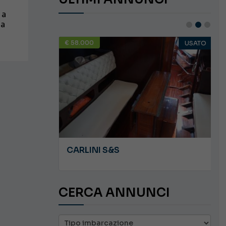
 a
ca
€ 58.000
USATO
USATO
JEANNEAU CAP CAMARAT WA 8.5
CARLINI S&S
CERCA ANNUNCI