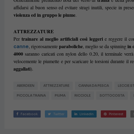
affidarsi al buon senso ed evitare stragi inutili, specie in pr
violenza ed in gruppo le piume
.
ATTREZZATURE
trainare al meglio artificiali così leggeri
Per
e reggere il co
paraboliche
in 
, rigorosamente
, meglio se da spinning
canne
4000
saranno caricati con nylon dello 0.20, il terminale verr
velocemente le piumette e per scaricare le torsioni durante il 
aggallati
).
ABERDEEN
ATTREZZATURE
CANNA DA PESCA
LECCIE S
PICCOLA TRAINA
PIUMA
RICCIOLE
SOTTOCOSTA
Facebook
Twitter
Linkedin
Pinterest