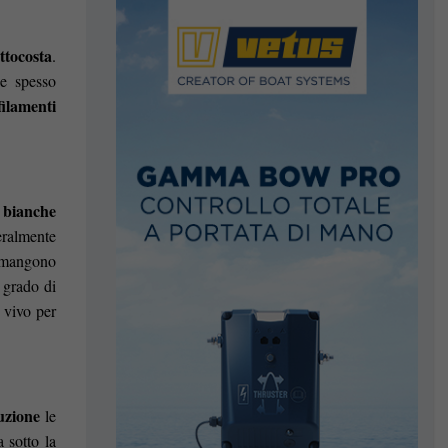
ttocosta
.
 e spesso
filamenti
e bianche
eralmente
rimangono
n grado di
 vivo per
uzione
le
 sotto la