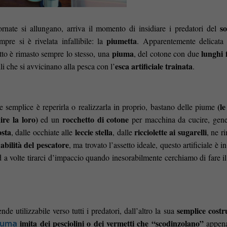
so
ornate si allungano, arriva il momento di insidiare i predatori del
piumetta
re si è rivelata infallibile: la
. Apparentemente delicata
piuma
lunghi 
tto è rimasto sempre lo stesso, una
, del cotone con due
esca artificiale trainata
lli che si avvicinano alla pesca con l’
.
(l
e semplice è reperirla o realizzarla in proprio, bastano delle piume
re la loro)
rocchetto di cotone
ed un
per macchina da cucire, gen
osta
leccie stella
ricciolette ai sugarelli
, dalle occhiate alle
, dalle
, ne 
abilità del pescatore
’
, ma trovato l’assetto ideale, questo artificiale è i
 a volte tirarci d’impaccio quando inesorabilmente cerchiamo di fare il
semplice costr
nde utilizzabile verso tutti i predatori, dall’altro la sua
imita dei pesciolini o dei vermetti che “scodinzolano”
appena
iuma