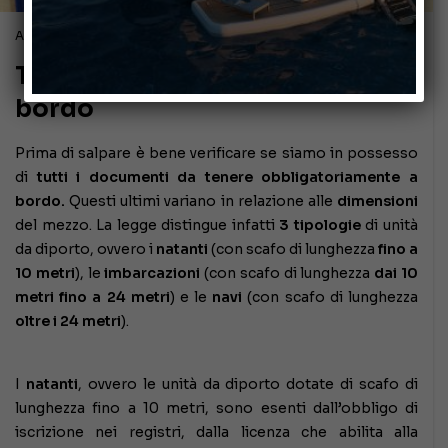
Agosto 4, 2019
Tutti i documenti da tenere a
bordo
Prima di salpare è bene verificare se siamo in possesso
di
tutti i documenti da tenere obbligatoriamente a
bordo.
Questi ultimi variano in relazione alle
dimensioni
del mezzo. La legge distingue infatti
3 tipologie
di unità
da diporto, ovvero i
natanti
(con scafo di lunghezza
fino a
10 metri
), le
imbarcazioni
(con scafo di lunghezza
dai 10
metri fino a 24 metri
) e le
navi
(con scafo di lunghezza
oltre i 24 metri
).
I
natanti
, ovvero le unità da diporto dotate di scafo di
lunghezza fino a 10 metri, sono esenti dall’obbligo di
iscrizione nei registri, dalla licenza che abilita alla