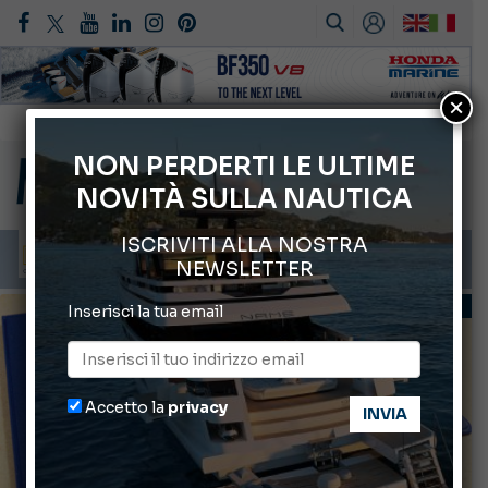
Gommoni Callegari acquisisce Geniuss
×
66° Salone Nautico Internazionale di Genova
NON PERDERTI LE ULTIME
Svelati i Mondiali di Wakeboard 2026
NOVITÀ SULLA NAUTICA
Cannes Yachting Festival 2026: tutte le novità attese a settembre
Montecristo Yachting, l’orologio per il diportista
ISCRIVITI ALLA NOSTRA
NEWSLETTER
LEGGI E REGOLAMENTI
Inserisci la tua email
Accetto la
privacy