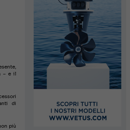
esente,
n
– e il
cessori
anti di
on più