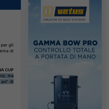
per gli
rina di
NA CUP
isi, ma
 po’ di