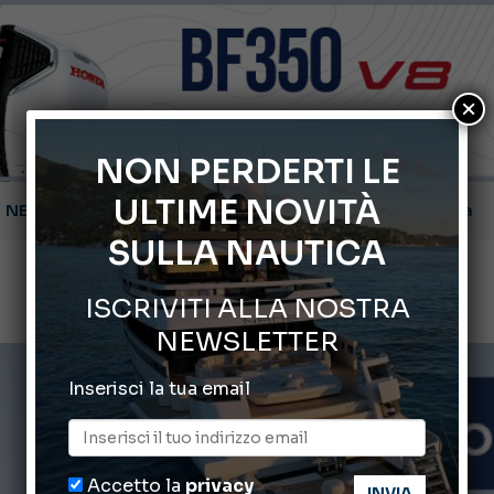
×
NON PERDERTI LE
ULTIME NOVITÀ
Gommoni Callegari acquisisce Geniuss
SULLA NAUTICA
66° Salone Nautico Internazionale di Genova
ISCRIVITI ALLA NOSTRA
Svelati i Mondiali di Wakeboard 2026
NEWSLETTER
Cannes Yachting Festival 2026: tutte le novità attese a set
Inserisci la tua email
Montecristo Yachting, l’orologio per il diportista
Accetto la
privacy