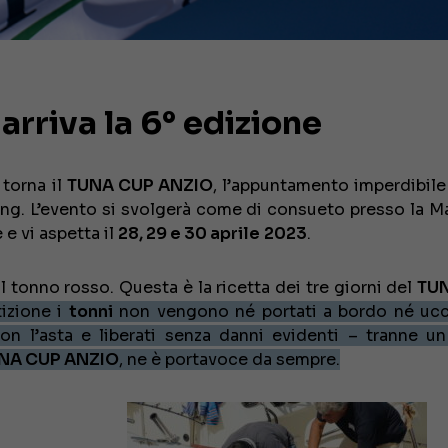
riva la 6° edizione
 torna il
TUNA CUP ANZIO
, l’appuntamento imperdibile 
ting. L’evento si svolgerà come di consueto presso la Ma
e vi aspetta il
28, 29 e 30 aprile
2023
.
 il tonno rosso. Questa è la ricetta dei tre giorni del
TU
izione i
tonni
non vengono né portati a bordo né ucc
n l’asta e liberati senza danni evidenti – tranne un
NA CUP ANZIO
, ne è portavoce da sempre.