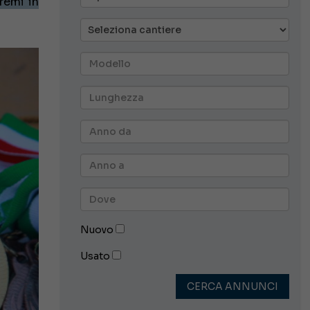
remi in
Nuovo
Usato
CERCA ANNUNCI