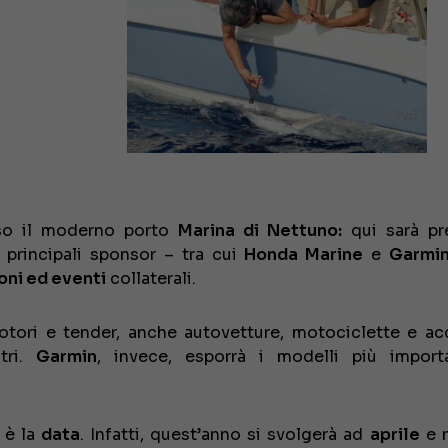
sso il moderno porto
Marina di Nettuno:
qui sarà pr
 principali sponsor – tra cui
Honda Marine
e
Garmi
oni ed eventi
collaterali.
motori e tender, anche autovetture, motociclette e ac
tri.
Garmin
, invece, esporrà i modelli più import
è la
data
. Infatti, quest’anno si svolgerà ad
aprile
e n