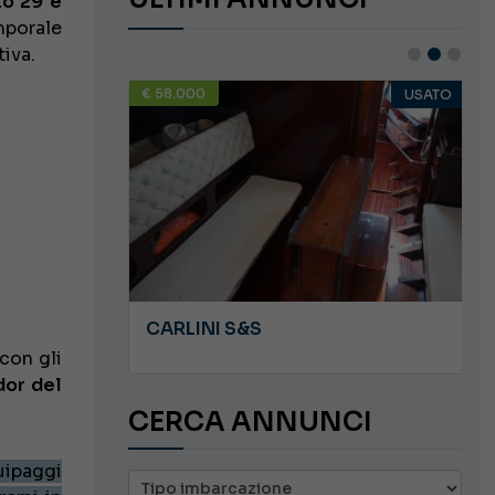
o 29 e
mporale
tiva.
€ 58.000
USATO
USATO
JEANNEAU CAP CAMARAT WA 8.5
CARLINI S&S
con gli
or del
CERCA ANNUNCI
uipaggi