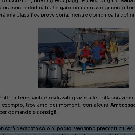
o iscrizioni, briefing equipaggi e cena di gala.
Sabat
interamente dedicati alle
gare
con uno svolgimento te
avrà una classifica provvisoria, mentre domenica la defini
€ 138.000
to interessanti e realizzati grazie alle collaborazioni 
per esempio, troviamo dei momenti con alcuni
Ambassad
 per domande e consigli.
 sarà dedicata solo al
podio
. Verranno premiati più eq