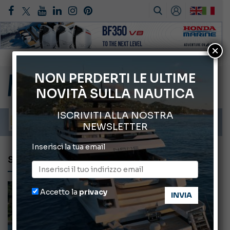
×
Gommoni Callegari acquisisce Geniuss
66° Salone Nautico Internazionale di Genova
NON PERDERTI LE ULTIME
NOVITÀ SULLA NAUTICA
Svelati i Mondiali di Wakeboard 2026
Cannes Yachting Festival 2026: tutte le novità attese a settembre
ISCRIVITI ALLA NOSTRA
Montecristo Yachting, l’orologio per il diportista
NEWSLETTER
Inserisci la tua email
STERK YACHTS
Accetto la
privacy