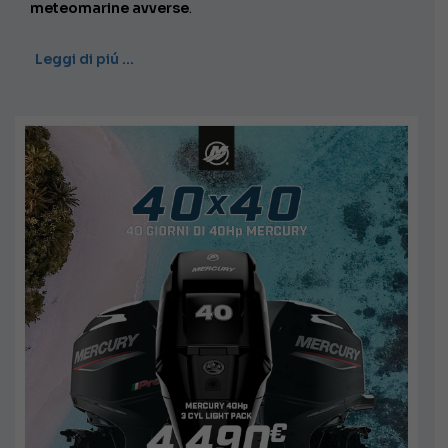
meteomarine avverse
.
Leggi di piú …