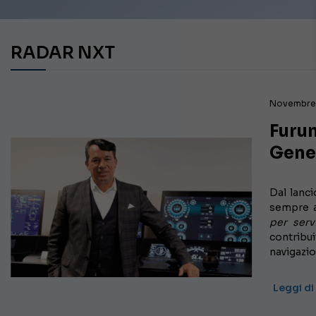
RADAR NXT
Novembre 
Furun
Gene
Dal lanci
sempre ag
per servi
contribu
navigazio
Leggi di