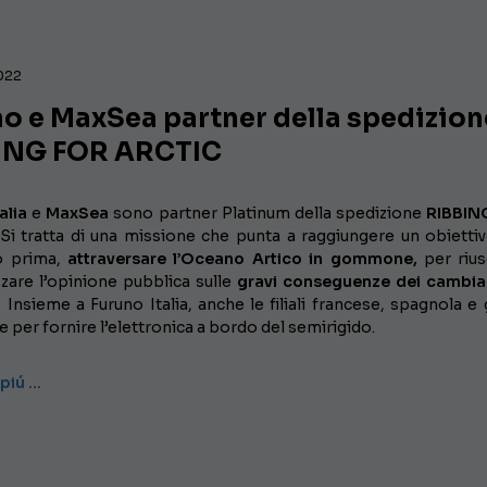
2022
o e MaxSea partner della spedizion
ING FOR ARCTIC
alia
e
MaxSea
sono partner Platinum della spedizione
RIBBIN
 Si tratta di una missione che punta a raggiungere un obietti
o prima,
attraversare l’Oceano Artico in gommone,
per rius
zzare l’opinione pubblica sulle
gravi conseguenze dei cambia
.
Insieme a Furuno Italia, anche le filiali francese, spagnola e 
te per fornire l’elettronica a bordo del semirigido.
 piú …