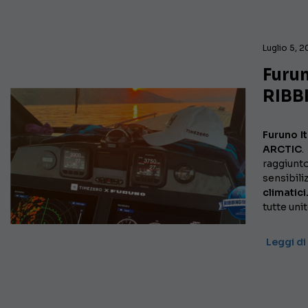
Luglio 5, 
Furun
RIBB
Furuno It
ARCTIC
.
raggiunt
sensibili
climatici
tutte uni
Leggi di