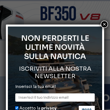
×
NON PERDERTI LE
ULTIME NOVITÀ
Gommoni Callegari acquisisce Geniuss
SULLA NAUTICA
66° Salone Nautico Internazionale di Genova
ISCRIVITI ALLA NOSTRA
Svelati i Mondiali di Wakeboard 2026
NEWSLETTER
Cannes Yachting Festival 2026: tutte le novità attese a set
Inserisci la tua email
Montecristo Yachting, l’orologio per il diportista
Accetto la
privacy