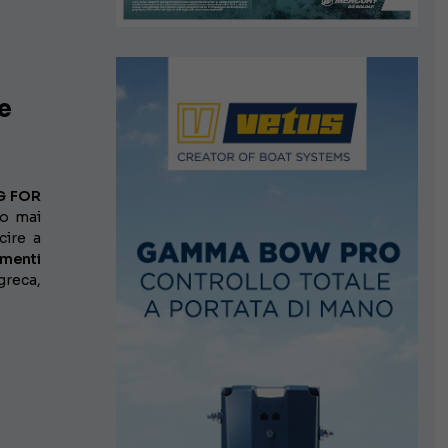
e
G FOR
vo mai
cire a
menti
greca,