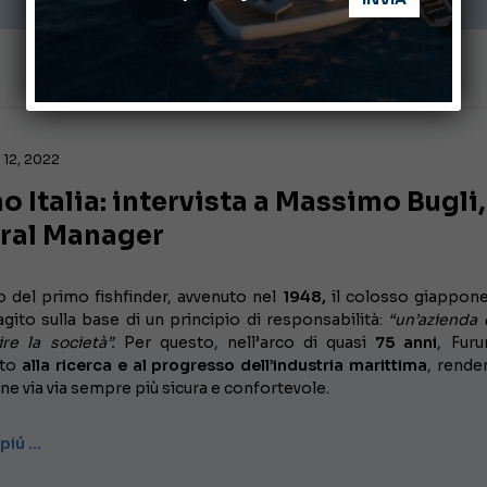
12, 2022
o Italia: intervista a Massimo Bugli,
ral Manager
o del primo fishfinder, avvenuto nel
1948,
il colosso giappon
ito sulla base di un principio di responsabilità:
“un’azienda 
re la società”.
Per questo, nell’arco di quasi
75 anni
, Fur
ito
alla ricerca e al progresso dell’industria marittima
, rende
ne via via sempre più sicura e confortevole.
 piú …