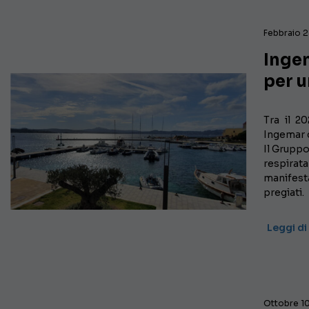
Febbraio 
Ingem
per u
Tra il 2
Ingemar c
Il Gruppo
respirat
manifest
pregiati.
Leggi di
Ottobre 10