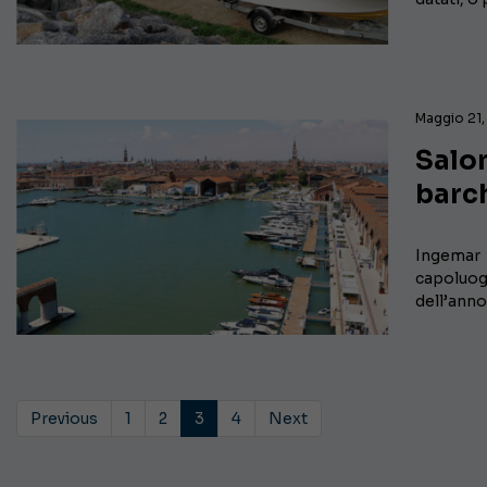
Maggio 21,
Salon
barch
Ingemar a
capoluog
dell’anno
Previous
1
2
3
4
Next