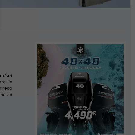
dulari
are le
r reso
ene ad