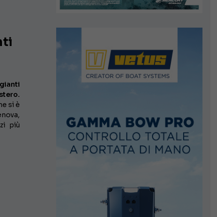
nti
gianti
stero.
e si è
enova,
zi più