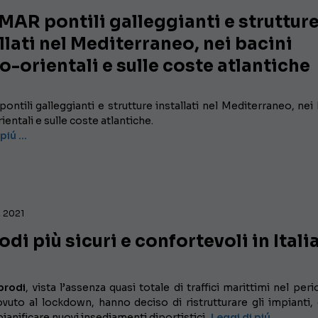
AR pontili galleggianti e struttur
llati nel Mediterraneo, nei bacini
-orientali e sulle coste atlantiche
ontili galleggianti e strutture installati nel Mediterraneo, nei 
entali e sulle coste atlantiche.
 piú …
, 2021
di più sicuri e confortevoli in Itali
prodi
, vista l’assenza quasi totale di traffici marittimi nel per
vuto al lockdown, hanno deciso di ristrutturare gli impianti,
 pianificare nuovi insediamenti diportistici.
Leggi di piú …