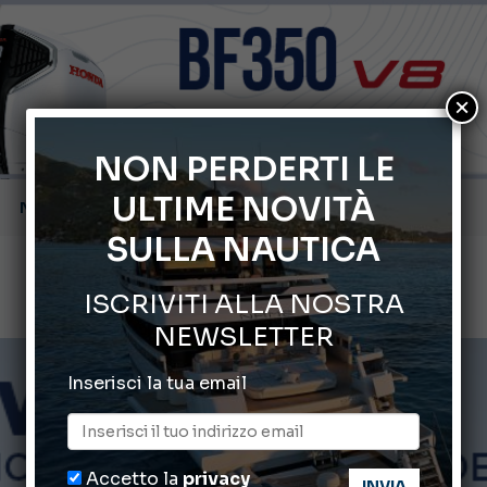
×
NON PERDERTI LE
66° Salone Nautico Internazionale di Genova
ULTIME NOVITÀ
Svelati i Mondiali di Wakeboard 2026
SULLA NAUTICA
Cannes Yachting Festival 2026: tutte le novità attese a set
ISCRIVITI ALLA NOSTRA
Montecristo Yachting, l’orologio per il diportista
NEWSLETTER
Gommoni Callegari acquisisce Geniuss
Inserisci la tua email
Accetto la
privacy