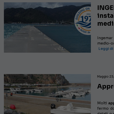
INGEM
insta
medio
Ingemar p
medio-ori
Leggi di
Maggio 23
Appro
Molti
ap
fermo do
datati, o