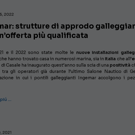
25, 2022
ar: strutture di approdo galleggia
n’offerta più qualificata
021 e il 2022 sono state molte le
nuove installazioni galleg
he hanno trovato casa in numerosi marina, sia in
Italia
che all’
e
 di Casale ha inaugurato quest’anno sulla scia di una
positività
ch
a tra gli operatori già durante l’ultimo Salone Nautico di G
azione in cui i pontili galleggianti Ingemar accolgono i pez
 piú …
, 2021