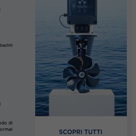
e
bacini
a
iodo di
 ormai