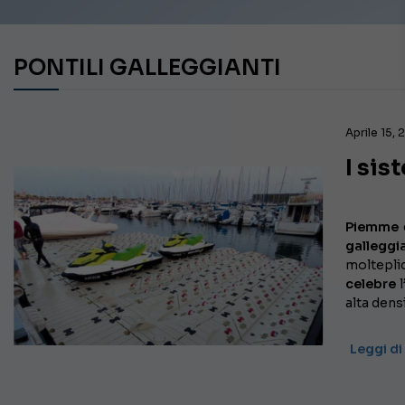
PONTILI GALLEGGIANTI
Aprile 15,
I sis
Piemme
è
galleggia
molteplic
celebre
l
alta dens
Leggi di