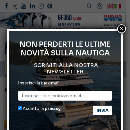
×
Gommoni Callegari acquisisce Geniuss
66° Salone Nautico Internazionale di Genova
NON PERDERTI LE ULTIME
NOVITÀ SULLA NAUTICA
Svelati i Mondiali di Wakeboard 2026
Cannes Yachting Festival 2026: tutte le novità attese a settembre
ISCRIVITI ALLA NOSTRA
Montecristo Yachting, l’orologio per il diportista
NEWSLETTER
Inserisci la tua email
MAURIZIO SELVA
Accetto la
privacy