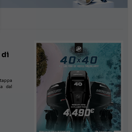
 di
 tappa
ta dal