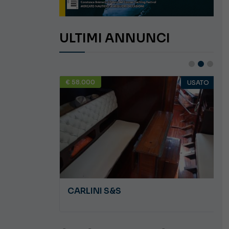
ULTIMI ANNUNCI
€ 58.000
USATO
USATO
JEANNEAU CAP CAMARAT WA 8.5
CARLINI S&S