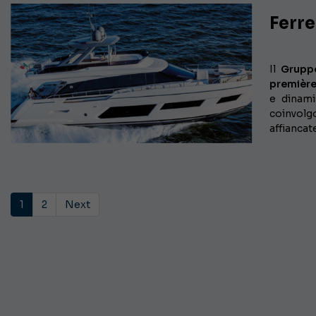
Ferre
Il
Gruppo
premièr
e dinami
coinvol
affiancat
1
2
Next