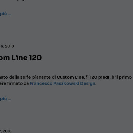
 piú …
9, 2018
om Line 120
nato della serie planante di
Custom Line
, il
120 piedi
, è il primo
ere firmato da
Francesco Paszkowski Design
.
 piú …
, 2018