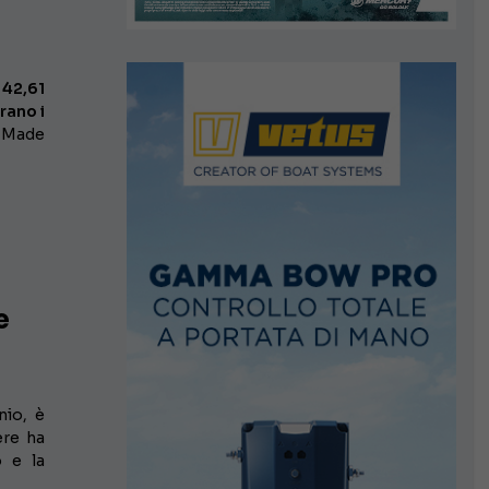
 42,61
rano i
n Made
e
nio, è
ere ha
o e la