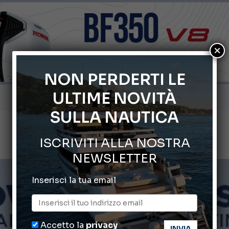
×
NON PERDERTI LE
Gommoni Callegari acquisisce Geniuss
ULTIME NOVITÀ
66° Salone Nautico Internazionale di Genova
SULLA NAUTICA
Svelati i Mondiali di Wakeboard 2026
ISCRIVITI ALLA NOSTRA
Cannes Yachting Festival 2026: tutte le novità attese a set
NEWSLETTER
Montecristo Yachting, l’orologio per il diportista
Inserisci la tua email
Accetto la
privacy