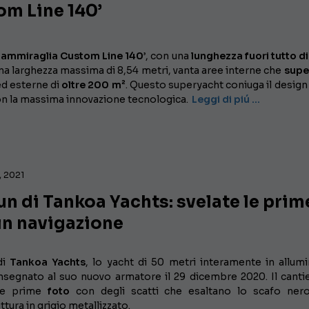
om Line 140’
 ammiraglia Custom Line 140’
, con una
lunghezza fuori tutto di
na larghezza massima di 8,54 metri, vanta aree interne che
supe
d esterne di
oltre 200 m²
. Questo superyacht coniuga il desig
con la massima innovazione tecnologica.
Leggi di piú …
, 2021
n di Tankoa Yachts: svelate le prim
in navigazione
di
Tankoa Yachts
, lo yacht di 50 metri interamente in allumi
nsegnato al suo nuovo armatore il 29 dicembre 2020. Il canti
 le prime
foto
con degli scatti che esaltano lo scafo ner
ttura in grigio metallizzato.