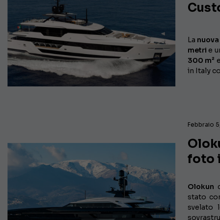
Cust
La
nuova
metri
e u
300 m²
e
in Italy 
Febbraio 5
Oloku
foto 
Olokun
stato co
svelato
sovrastru